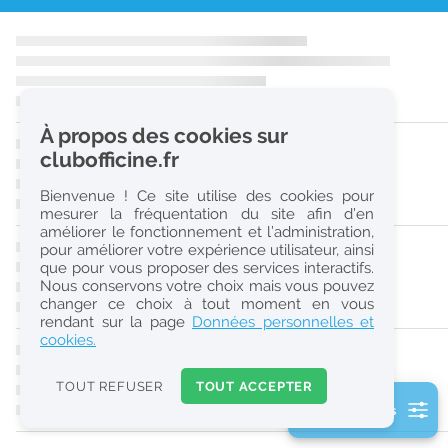
r
e
c
h
À propos des cookies sur
e
clubofficine.fr
r
Bienvenue ! Ce site utilise des cookies pour
c
mesurer la fréquentation du site afin d’en
améliorer le fonctionnement et l’administration,
h
pour améliorer votre expérience utilisateur, ainsi
e
que pour vous proposer des services interactifs.
Nous conservons votre choix mais vous pouvez
changer ce choix à tout moment en vous
Réinitialiser
rendant sur la page
Données personnelles et
cookies.
2
0
TOUT REFUSER
TOUT ACCEPTER
k
2 filtre(s) actifs
m
Consulter les offres de la France d'outre-mer