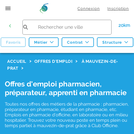
Connexion
Inscription
20km
Favoris
Métier
Contrat
Structure
F
ACCUEIL
OFFRES D'EMPLOI
À MAUVEZIN-DE-
PRAT
i
l
Offres d'emploi pharmacien,
t
préparateur, apprenti en pharmacie
r
Toutes nos offres des métiers de la pharmacie : pharmacien,
e
préparateur en pharmacie, étudiant en pharmacie, etc.
s
Emplois en pharmacie d'officine, en laboratoire ou en milieu
hospitalier. Trouvez votre nouveau poste en temps plein ou
d
temps partiel à mauvezin-de-prat grâce à Club Officine.
e