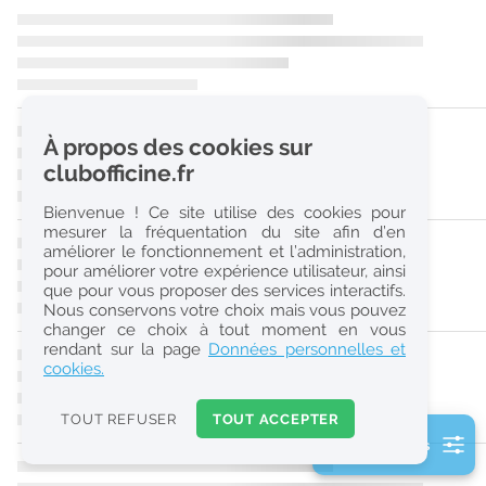
r
e
c
h
À propos des cookies sur
e
clubofficine.fr
r
Bienvenue ! Ce site utilise des cookies pour
c
mesurer la fréquentation du site afin d’en
améliorer le fonctionnement et l’administration,
h
pour améliorer votre expérience utilisateur, ainsi
e
que pour vous proposer des services interactifs.
Nous conservons votre choix mais vous pouvez
changer ce choix à tout moment en vous
Réinitialiser
rendant sur la page
Données personnelles et
cookies.
2
0
TOUT REFUSER
TOUT ACCEPTER
k
2 filtre(s) actifs
m
Consulter les offres de la France d'outre-mer