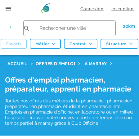
Connexion
Inscription
20km
Favoris
Métier
Contrat
Structure
F
ACCUEIL
OFFRES D'EMPLOI
À MARRAY
i
Offres d'emploi pharmacien,
l
préparateur, apprenti en pharmacie
t
r
Toutes nos offres des métiers de la pharmacie : pharmacien,
préparateur en pharmacie, étudiant en pharmacie, etc.
e
Emplois en pharmacie d'officine, en laboratoire ou en milieu
hospitalier. Trouvez votre nouveau poste en temps plein ou
s
temps partiel à marray grâce à Club Officine.
d
e