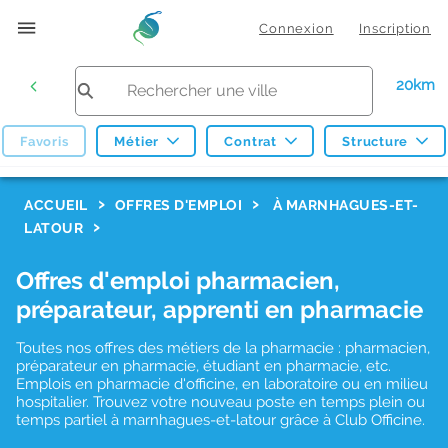
Connexion
Inscription
20km
Favoris
Métier
Contrat
Structure
F
ACCUEIL
OFFRES D'EMPLOI
À MARNHAGUES-ET-
LATOUR
i
l
Offres d'emploi pharmacien,
t
préparateur, apprenti en pharmacie
r
Toutes nos offres des métiers de la pharmacie : pharmacien,
e
préparateur en pharmacie, étudiant en pharmacie, etc.
s
Emplois en pharmacie d'officine, en laboratoire ou en milieu
hospitalier. Trouvez votre nouveau poste en temps plein ou
d
temps partiel à marnhagues-et-latour grâce à Club Officine.
e