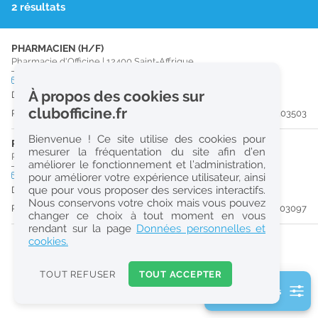
2 résultats
r
e
PHARMACIEN (H/F)
c
Pharmacie d'Officine
|
12400
Saint-Affrique
h
CDI
temps partiel
Logement
À propos des cookies sur
Dès que possible
e
clubofficine.fr
Publiée il y a 11 jour(s)
#203503
r
Bienvenue ! Ce site utilise des cookies pour
c
PHARMACIEN (H/F)
mesurer la fréquentation du site afin d’en
Pharmacie d'Officine
|
12400
Saint-Affrique
améliorer le fonctionnement et l’administration,
h
CDI
temps plein
pour améliorer votre expérience utilisateur, ainsi
e
que pour vous proposer des services interactifs.
Dès que possible
Nous conservons votre choix mais vous pouvez
Publiée il y a 17 jour(s)
#203097
changer ce choix à tout moment en vous
Réinitialiser
rendant sur la page
Données personnelles et
cookies.
2
0
TOUT REFUSER
TOUT ACCEPTER
k
2 filtre(s) actifs
m
Consulter les offres de la France d'outre-mer