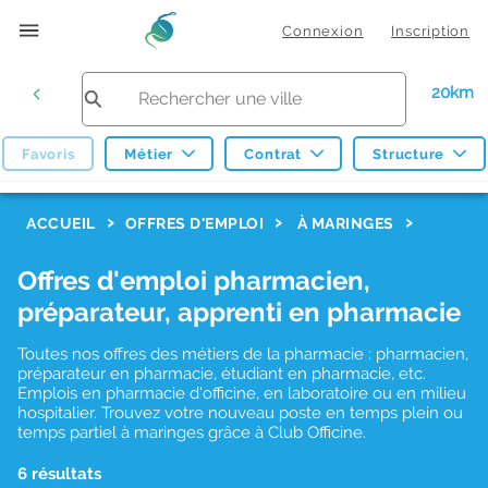
Connexion
Inscription
20km
Favoris
Métier
Contrat
Structure
F
ACCUEIL
OFFRES D'EMPLOI
À MARINGES
i
Offres d'emploi pharmacien,
l
préparateur, apprenti en pharmacie
t
r
Toutes nos offres des métiers de la pharmacie : pharmacien,
préparateur en pharmacie, étudiant en pharmacie, etc.
e
Emplois en pharmacie d'officine, en laboratoire ou en milieu
hospitalier. Trouvez votre nouveau poste en temps plein ou
s
temps partiel à maringes grâce à Club Officine.
d
6 résultats
e