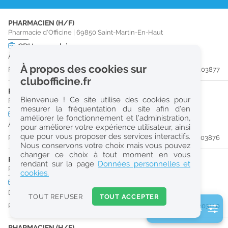
r
PHARMACIEN (H/F)
e
Pharmacie d'Officine
|
69850
Saint-Martin-En-Haut
c
CDI
temps plein
À partir du 13/09/26
h
À propos des cookies sur
Publiée il y a 8 jour(s)
#203877
e
clubofficine.fr
r
PHARMACIEN (H/F)
Bienvenue ! Ce site utilise des cookies pour
Pharmacie d'Officine
|
69850
Saint-Martin-En-Haut
c
mesurer la fréquentation du site afin d’en
CDI
temps partiel
améliorer le fonctionnement et l’administration,
h
À partir du 13/09/26
pour améliorer votre expérience utilisateur, ainsi
e
que pour vous proposer des services interactifs.
Publiée il y a 8 jour(s)
#203876
Nous conservons votre choix mais vous pouvez
changer ce choix à tout moment en vous
PHARMACIEN (H/F)
Réinitialiser
rendant sur la page
Données personnelles et
Pharmacie d'Officine
|
42330
Saint-Galmier
cookies.
CDI
temps plein
Pro
2
Dès que possible
0
TOUT REFUSER
TOUT ACCEPTER
k
Publiée il y a 18 jour(s)
#203130
2 filtre(s) actifs
m
Consulter les offres de la France d'outre-mer
PHARMACIEN (H/F)