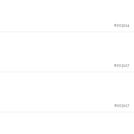
#203214
#203127
#203117