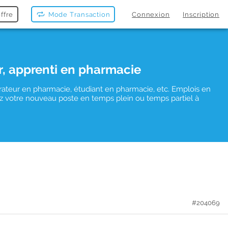
ffre
Mode Transaction
Connexion
Inscription
r, apprenti en pharmacie
rateur en pharmacie, étudiant en pharmacie, etc. Emplois en
uvez votre nouveau poste en temps plein ou temps partiel à
#204069