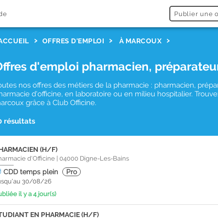
de
Publier une o
ACCUEIL
OFFRES D'EMPLOI
À MARCOUX
Offres d'emploi pharmacien, préparateu
outes nos offres des métiers de la pharmacie : pharmacien, prépa
harmacie d'officine, en laboratoire ou en milieu hospitalier. Tro
arcoux grâce à Club Officine.
0 résultats
HARMACIEN (H/F)
harmacie d'Officine
|
04000
Digne-Les-Bains
CDD
temps plein
Pro
usqu'au 30/08/26
bliée il y a 4 jour(s)
TUDIANT EN PHARMACIE (H/F)