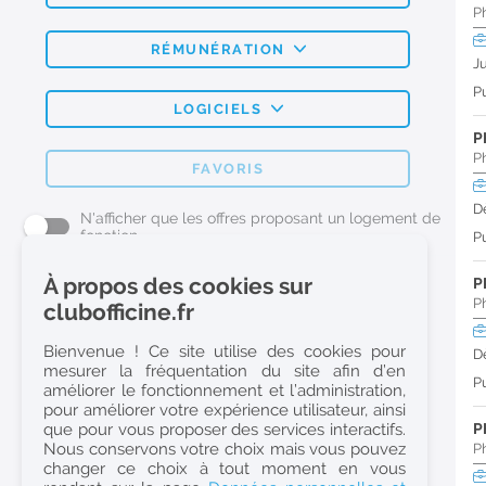
P
RÉMUNÉRATION
J
Pu
LOGICIELS
P
P
FAVORIS
D
N'afficher que les offres proposant un logement de
fonction
Pu
À propos des cookies sur
P
L'emploi Pharmacie par métier
P
clubofficine.fr
Pharmacien (H/F)
Bienvenue ! Ce site utilise des cookies pour
D
mesurer la fréquentation du site afin d’en
Préparateur en Pharmacie (H/F)
Pu
améliorer le fonctionnement et l’administration,
Etudiant en Pharmacie (H/F)
pour améliorer votre expérience utilisateur, ainsi
que pour vous proposer des services interactifs.
P
Etudiant en Pharmacie 6e année validée (H/F)
Nous conservons votre choix mais vous pouvez
P
Conseiller Dermo Cosmetique - Esthéticienne (H/F)
changer ce choix à tout moment en vous