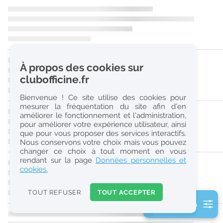
r
e
c
h
À propos des cookies sur
e
clubofficine.fr
r
Bienvenue ! Ce site utilise des cookies pour
c
mesurer la fréquentation du site afin d’en
améliorer le fonctionnement et l’administration,
h
pour améliorer votre expérience utilisateur, ainsi
e
que pour vous proposer des services interactifs.
Nous conservons votre choix mais vous pouvez
changer ce choix à tout moment en vous
Réinitialiser
rendant sur la page
Données personnelles et
cookies.
2
0
TOUT REFUSER
TOUT ACCEPTER
k
2 filtre(s) actifs
m
Consulter les offres de la France d'outre-mer