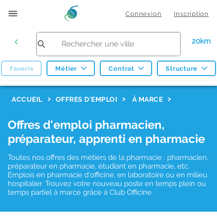
Connexion
Inscription
20km
Favoris
Métier
Contrat
Structure
F
ACCUEIL
OFFRES D'EMPLOI
À MARCE
i
Offres d'emploi pharmacien,
l
préparateur, apprenti en pharmacie
t
r
Toutes nos offres des métiers de la pharmacie : pharmacien,
préparateur en pharmacie, étudiant en pharmacie, etc.
e
Emplois en pharmacie d'officine, en laboratoire ou en milieu
hospitalier. Trouvez votre nouveau poste en temps plein ou
s
temps partiel à marce grâce à Club Officine.
d
e