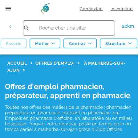
Connexion
Inscription
20km
Favoris
Métier
Contrat
Structure
F
ACCUEIL
OFFRES D'EMPLOI
À MALHERBE-SUR-
AJON
i
l
Offres d'emploi pharmacien,
t
préparateur, apprenti en pharmacie
r
Toutes nos offres des métiers de la pharmacie : pharmacien,
e
préparateur en pharmacie, étudiant en pharmacie, etc.
s
Emplois en pharmacie d'officine, en laboratoire ou en milieu
hospitalier. Trouvez votre nouveau poste en temps plein ou
d
temps partiel à malherbe-sur-ajon grâce à Club Officine.
e