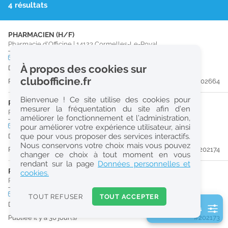
4 résultats
r
e
PHARMACIEN (H/F)
c
Pharmacie d'Officine
|
14123
Cormelles-Le-Royal
h
CDI
temps plein
À propos des cookies sur
Dès que possible
e
clubofficine.fr
Publiée il y a 22 jour(s)
#202664
r
Bienvenue ! Ce site utilise des cookies pour
c
PHARMACIEN (H/F)
mesurer la fréquentation du site afin d’en
Pharmacie d'Officine
|
14000
Caen
améliorer le fonctionnement et l’administration,
h
CDI
temps plein
pour améliorer votre expérience utilisateur, ainsi
e
que pour vous proposer des services interactifs.
Dès que possible
Nous conservons votre choix mais vous pouvez
Publiée il y a 30 jour(s)
#202174
changer ce choix à tout moment en vous
Réinitialiser
rendant sur la page
Données personnelles et
PRÉPARATEUR EN PHARMACIE (H/F)
cookies.
Pharmacie d'Officine
|
14000
Caen
2
0
CDI
temps plein
TOUT REFUSER
TOUT ACCEPTER
k
Dès que possible
2 filtre(s) actifs
m
Publiée il y a 30 jour(s)
#202173
Consulter les offres de la France d'outre-mer