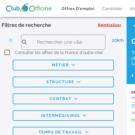
Offres D'emploi
Candidats
Ai
Filtres de recherche
Réinitialiser
20km
Consulter les offres de la France d'outre-mer
T
p
l
MÉTIER
1
STRUCTURE
P
P
CONTRAT
J
INTERMÉDIAIRES
Pu
TEMPS DE TRAVAIL