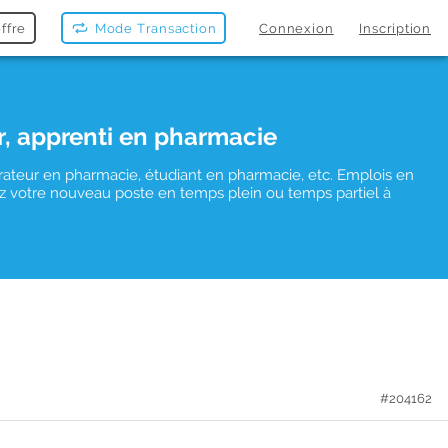
ffre
Mode Transaction
Connexion
Inscription
r, apprenti en pharmacie
rateur en pharmacie, étudiant en pharmacie, etc. Emplois en
uvez votre nouveau poste en temps plein ou temps partiel à
#204162