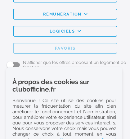
RÉMUNÉRATION
LOGICIELS
FAVORIS
N'afficher que les offres proposant un logement de
fonction
À propos des cookies sur
L'emploi Pharmacie par métier
clubofficine.fr
Pharmacien (H/F)
Bienvenue ! Ce site utilise des cookies pour
mesurer la fréquentation du site afin d’en
Préparateur en Pharmacie (H/F)
améliorer le fonctionnement et l’administration,
Etudiant en Pharmacie (H/F)
pour améliorer votre expérience utilisateur, ainsi
que pour vous proposer des services interactifs.
Etudiant en Pharmacie 6e année validée (H/F)
Nous conservons votre choix mais vous pouvez
Conseiller Dermo Cosmetique - Esthéticienne (H/F)
changer ce choix à tout moment en vous