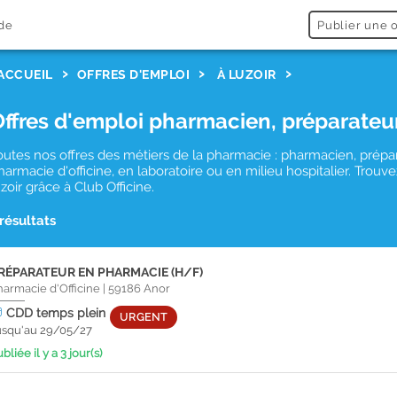
de
Publier une o
ACCUEIL
OFFRES D'EMPLOI
À LUZOIR
Offres d'emploi pharmacien, préparateu
outes nos offres des métiers de la pharmacie : pharmacien, prépa
harmacie d'officine, en laboratoire ou en milieu hospitalier. Tro
uzoir grâce à Club Officine.
 résultats
RÉPARATEUR EN PHARMACIE (H/F)
harmacie d'Officine
|
59186
Anor
CDD
temps plein
URGENT
usqu'au 29/05/27
bliée il y a 3 jour(s)