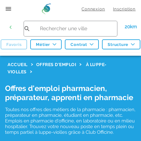
Connexion
Inscription
20km
Favoris
Métier
Contrat
Structure
F
ACCUEIL
OFFRES D'EMPLOI
À LUPPE-
VIOLLES
i
l
Offres d'emploi pharmacien,
t
préparateur, apprenti en pharmacie
r
Toutes nos offres des métiers de la pharmacie : pharmacien,
e
préparateur en pharmacie, étudiant en pharmacie, etc.
s
Emplois en pharmacie d'officine, en laboratoire ou en milieu
hospitalier. Trouvez votre nouveau poste en temps plein ou
d
temps partiel à luppe-violles grâce à Club Officine.
e