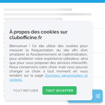
r
e
c
h
À propos des cookies sur
e
clubofficine.fr
r
Bienvenue ! Ce site utilise des cookies pour
c
mesurer la fréquentation du site afin d’en
améliorer le fonctionnement et l’administration,
h
pour améliorer votre expérience utilisateur, ainsi
e
que pour vous proposer des services interactifs.
Nous conservons votre choix mais vous pouvez
changer ce choix à tout moment en vous
Réinitialiser
rendant sur la page
Données personnelles et
cookies.
2
0
TOUT REFUSER
TOUT ACCEPTER
k
2 filtre(s) actifs
m
Consulter les offres de la France d'outre-mer