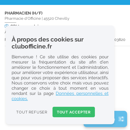
r
PHARMACIEN (H/F)
e
Pharmacie d'Officine
|
45520
Chevilly
c
CDI
temps plein
À partir du 31/08/26
h
À propos des cookies sur
Publiée il y a 8 jour(s)
#203820
e
clubofficine.fr
r
Bienvenue ! Ce site utilise des cookies pour
c
mesurer la fréquentation du site afin d’en
améliorer le fonctionnement et l’administration,
h
pour améliorer votre expérience utilisateur, ainsi
e
que pour vous proposer des services interactifs.
Nous conservons votre choix mais vous pouvez
changer ce choix à tout moment en vous
Réinitialiser
rendant sur la page
Données personnelles et
cookies.
2
0
TOUT REFUSER
TOUT ACCEPTER
k
2 filtre(s) actifs
m
Consulter les offres de la France d'outre-mer