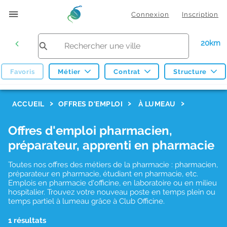
Connexion
Inscription
20km
Favoris
Métier
Contrat
Structure
F
ACCUEIL
OFFRES D'EMPLOI
À LUMEAU
i
Offres d'emploi pharmacien,
l
préparateur, apprenti en pharmacie
t
r
Toutes nos offres des métiers de la pharmacie : pharmacien,
préparateur en pharmacie, étudiant en pharmacie, etc.
e
Emplois en pharmacie d'officine, en laboratoire ou en milieu
hospitalier. Trouvez votre nouveau poste en temps plein ou
s
temps partiel à lumeau grâce à Club Officine.
d
1 résultats
e