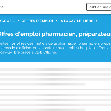
de
Publier une o
ACCUEIL
OFFRES D'EMPLOI
À LUCAY-LE-LIBRE
Offres d'emploi pharmacien, préparateu
outes nos offres des métiers de la pharmacie : pharmacien, prépa
harmacie d'officine, en laboratoire ou en milieu hospitalier. Tro
ucay-le-libre grâce à Club Officine.