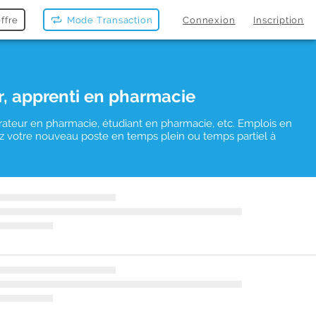
ffre
Mode Transaction
Connexion
Inscription
r, apprenti en pharmacie
rateur en pharmacie, étudiant en pharmacie, etc. Emplois en
uvez votre nouveau poste en temps plein ou temps partiel à