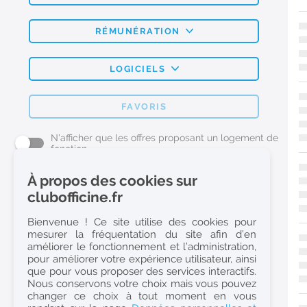
RÉMUNÉRATION
LOGICIELS
FAVORIS
N'afficher que les offres proposant un logement de
fonction
À propos des cookies sur
L'emploi Pharmacie par métier
clubofficine.fr
Pharmacien (H/F)
Bienvenue ! Ce site utilise des cookies pour
mesurer la fréquentation du site afin d’en
Préparateur en Pharmacie (H/F)
améliorer le fonctionnement et l’administration,
Etudiant en Pharmacie (H/F)
pour améliorer votre expérience utilisateur, ainsi
que pour vous proposer des services interactifs.
Etudiant en Pharmacie 6e année validée (H/F)
Nous conservons votre choix mais vous pouvez
Conseiller Dermo Cosmetique - Esthéticienne (H/F)
changer ce choix à tout moment en vous