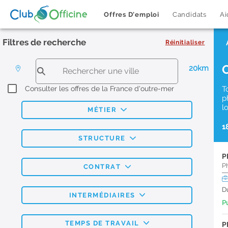
Offres D'emploi
Candidats
Ai
Filtres de recherche
Réinitialiser
20km
Consulter les offres de la France d'outre-mer
T
p
l
MÉTIER
1
STRUCTURE
P
P
CONTRAT
D
INTERMÉDIAIRES
Pu
TEMPS DE TRAVAIL
P