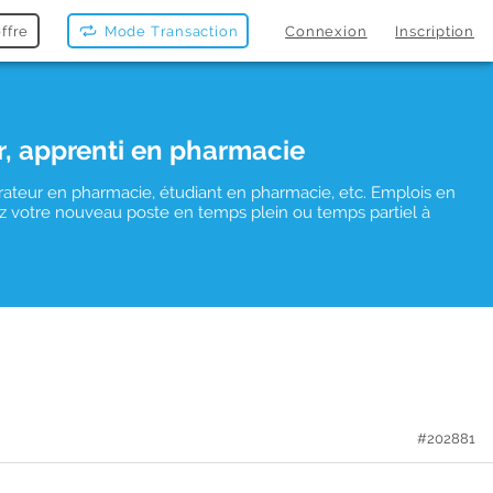
ffre
Mode Transaction
Connexion
Inscription
r, apprenti en pharmacie
rateur en pharmacie, étudiant en pharmacie, etc. Emplois en
uvez votre nouveau poste en temps plein ou temps partiel à
#202881