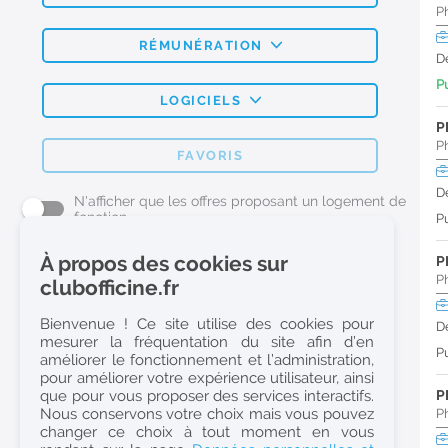
P
RÉMUNÉRATION
D
Pu
LOGICIELS
P
P
FAVORIS
D
N'afficher que les offres proposant un logement de
fonction
Pu
À propos des cookies sur
P
L'emploi Pharmacie par métier
P
clubofficine.fr
Pharmacien (H/F)
Bienvenue ! Ce site utilise des cookies pour
D
mesurer la fréquentation du site afin d’en
Préparateur en Pharmacie (H/F)
Pu
améliorer le fonctionnement et l’administration,
Etudiant en Pharmacie (H/F)
pour améliorer votre expérience utilisateur, ainsi
que pour vous proposer des services interactifs.
P
Etudiant en Pharmacie 6e année validée (H/F)
Nous conservons votre choix mais vous pouvez
P
Conseiller Dermo Cosmetique - Esthéticienne (H/F)
changer ce choix à tout moment en vous