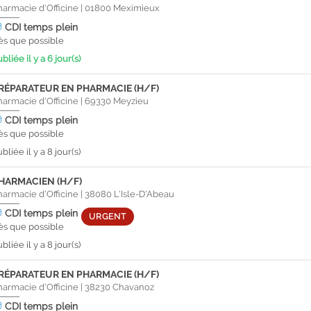
harmacie d'Officine
|
01800
Meximieux
CDI
temps plein
ès que possible
bliée il y a 6 jour(s)
RÉPARATEUR EN PHARMACIE (H/F)
harmacie d'Officine
|
69330
Meyzieu
CDI
temps plein
ès que possible
bliée il y a 8 jour(s)
HARMACIEN (H/F)
harmacie d'Officine
|
38080
L'Isle-D'Abeau
CDI
temps plein
URGENT
ès que possible
bliée il y a 8 jour(s)
RÉPARATEUR EN PHARMACIE (H/F)
harmacie d'Officine
|
38230
Chavanoz
CDI
temps plein