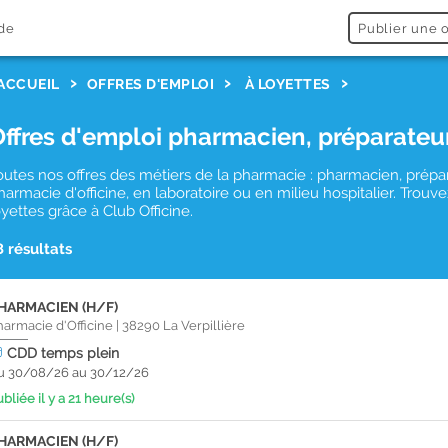
de
Publier une o
ACCUEIL
OFFRES D'EMPLOI
À LOYETTES
Offres d'emploi pharmacien, préparateu
outes nos offres des métiers de la pharmacie : pharmacien, prépa
harmacie d'officine, en laboratoire ou en milieu hospitalier. Tro
oyettes grâce à Club Officine.
8 résultats
HARMACIEN (H/F)
harmacie d'Officine
|
38290
La Verpillière
CDD
temps plein
u 30/08/26 au 30/12/26
bliée il y a 21 heure(s)
HARMACIEN (H/F)