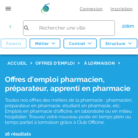
Connexion
Inscription
20km
Favoris
Métier
Contrat
Structure
F
ACCUEIL
OFFRES D'EMPLOI
À LORMAISON
i
Offres d'emploi pharmacien,
l
préparateur, apprenti en pharmacie
t
r
Toutes nos offres des métiers de la pharmacie : pharmacien,
préparateur en pharmacie, étudiant en pharmacie, etc.
e
Emplois en pharmacie d'officine, en laboratoire ou en milieu
hospitalier. Trouvez votre nouveau poste en temps plein ou
s
temps partiel à lormaison grâce à Club Officine.
d
16 résultats
e