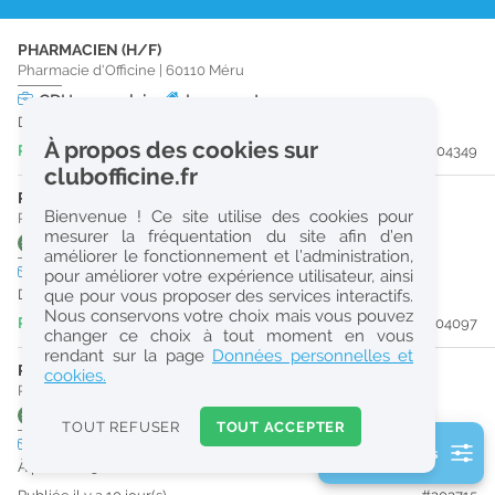
r
PHARMACIEN (H/F)
e
Pharmacie d'Officine
|
60110
Méru
c
CDI
temps plein
Logement
Dès que possible
h
À propos des cookies sur
Publiée il y a 2 jour(s)
#204349
e
clubofficine.fr
r
PRÉPARATEUR EN PHARMACIE (H/F)
Bienvenue ! Ce site utilise des cookies pour
Pharmacie d'Officine
|
95260
Beaumont-Sur-Oise
c
mesurer la fréquentation du site afin d’en
1304
6'
1302
6'
1305
6'
Soir
6'
100
11'
1301
11'
+5
améliorer le fonctionnement et l’administration,
h
CDI
temps plein
pour améliorer votre expérience utilisateur, ainsi
e
Dès que possible
que pour vous proposer des services interactifs.
Nous conservons votre choix mais vous pouvez
Publiée il y a 5 jour(s)
#204097
changer ce choix à tout moment en vous
Réinitialiser
rendant sur la page
Données personnelles et
PRÉPARATEUR EN PHARMACIE (H/F)
cookies.
Pharmacie d'Officine
|
95690
Nesles-La-Vallée
2
1113
1'
0
TOUT REFUSER
TOUT ACCEPTER
k
CDI
temps partiel
2 filtre(s) actifs
m
À partir du 30/08/26
Consulter les offres de la France d'outre-mer