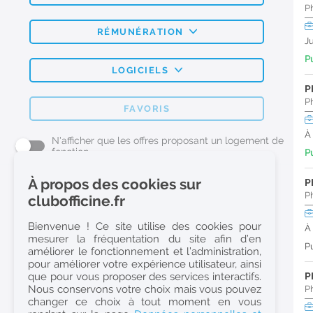
P
RÉMUNÉRATION
J
Pu
LOGICIELS
P
P
FAVORIS
À
N'afficher que les offres proposant un logement de
fonction
Pu
À propos des cookies sur
P
L'emploi Pharmacie par métier
P
clubofficine.fr
Pharmacien (H/F)
Bienvenue ! Ce site utilise des cookies pour
À
mesurer la fréquentation du site afin d’en
Préparateur en Pharmacie (H/F)
Pu
améliorer le fonctionnement et l’administration,
Etudiant en Pharmacie (H/F)
pour améliorer votre expérience utilisateur, ainsi
que pour vous proposer des services interactifs.
P
Etudiant en Pharmacie 6e année validée (H/F)
Nous conservons votre choix mais vous pouvez
P
Conseiller Dermo Cosmetique - Esthéticienne (H/F)
changer ce choix à tout moment en vous