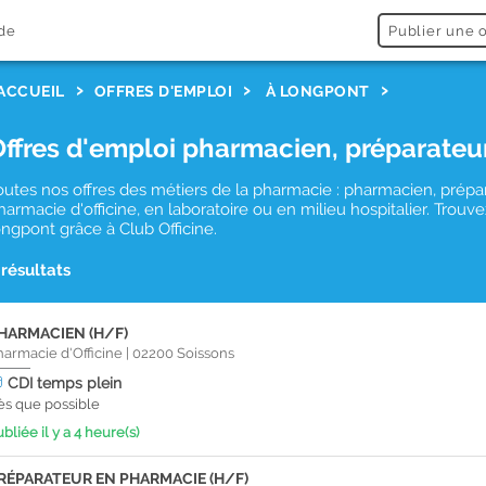
de
Publier une o
ACCUEIL
OFFRES D'EMPLOI
À LONGPONT
Offres d'emploi pharmacien, préparateu
outes nos offres des métiers de la pharmacie : pharmacien, prépa
harmacie d'officine, en laboratoire ou en milieu hospitalier. Tro
ongpont grâce à Club Officine.
 résultats
HARMACIEN (H/F)
harmacie d'Officine
|
02200
Soissons
CDI
temps plein
ès que possible
bliée il y a 4 heure(s)
RÉPARATEUR EN PHARMACIE (H/F)