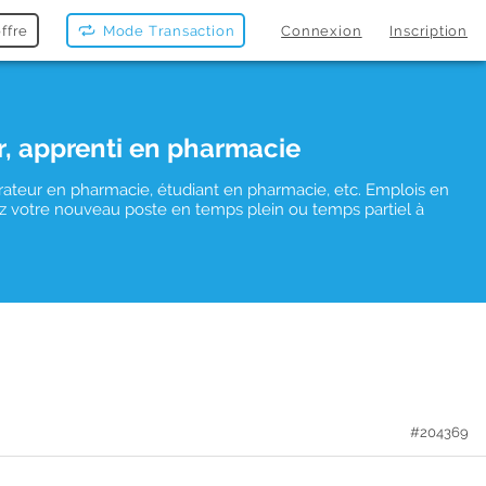
ffre
Mode Transaction
Connexion
Inscription
r, apprenti en pharmacie
rateur en pharmacie, étudiant en pharmacie, etc. Emplois en
uvez votre nouveau poste en temps plein ou temps partiel à
#204369