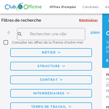
Offres D'emploi
Candidats
Ai
Filtres de recherche
Réinitialiser
20km
Consulter les offres de la France d'outre-mer
T
p
l
MÉTIER
8
STRUCTURE
P
P
CONTRAT
D
INTERMÉDIAIRES
Pu
TEMPS DE TRAVAIL
P