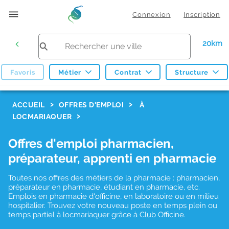
Connexion
Inscription
20km
Favoris
Métier
Contrat
Structure
F
ACCUEIL
OFFRES D'EMPLOI
À
LOCMARIAQUER
i
l
Offres d'emploi pharmacien,
t
préparateur, apprenti en pharmacie
r
Toutes nos offres des métiers de la pharmacie : pharmacien,
e
préparateur en pharmacie, étudiant en pharmacie, etc.
s
Emplois en pharmacie d'officine, en laboratoire ou en milieu
hospitalier. Trouvez votre nouveau poste en temps plein ou
d
temps partiel à locmariaquer grâce à Club Officine.
e