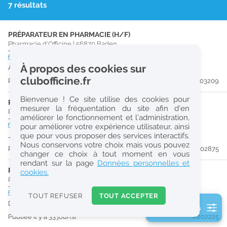
7 résultats
r
e
PRÉPARATEUR EN PHARMACIE (H/F)
c
Pharmacie d'Officine
|
56870
Baden
h
CDI
temps plein
À propos des cookies sur
À partir du 29/08/26
e
clubofficine.fr
Publiée il y a 19 jour(s)
#203209
r
Bienvenue ! Ce site utilise des cookies pour
c
PHARMACIEN (H/F)
mesurer la fréquentation du site afin d’en
Pharmacie d'Officine
|
56870
Baden
améliorer le fonctionnement et l’administration,
h
CDD
temps plein
pour améliorer votre expérience utilisateur, ainsi
e
que pour vous proposer des services interactifs.
Jusqu'au 30/08/26
Nous conservons votre choix mais vous pouvez
Publiée il y a 24 jour(s)
#202875
changer ce choix à tout moment en vous
Réinitialiser
rendant sur la page
Données personnelles et
PRÉPARATEUR EN PHARMACIE (H/F)
cookies.
Pharmacie d'Officine
|
56000
Vannes
2
0
CDI
temps plein
TOUT REFUSER
TOUT ACCEPTER
k
Dès que possible
2 filtre(s) actifs
m
Publiée il y a 33 jour(s)
#202225
Consulter les offres de la France d'outre-mer