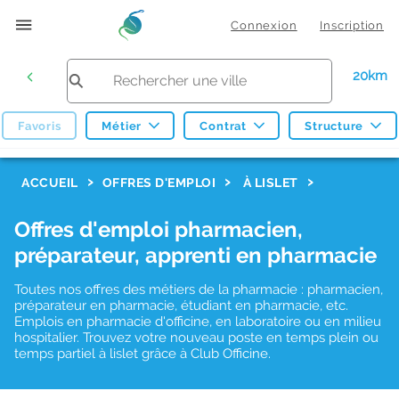
Connexion
Inscription
20km
Favoris
Métier
Contrat
Structure
F
ACCUEIL
OFFRES D'EMPLOI
À LISLET
i
Offres d'emploi pharmacien,
l
préparateur, apprenti en pharmacie
t
r
Toutes nos offres des métiers de la pharmacie : pharmacien,
préparateur en pharmacie, étudiant en pharmacie, etc.
e
Emplois en pharmacie d'officine, en laboratoire ou en milieu
hospitalier. Trouvez votre nouveau poste en temps plein ou
s
temps partiel à lislet grâce à Club Officine.
d
e