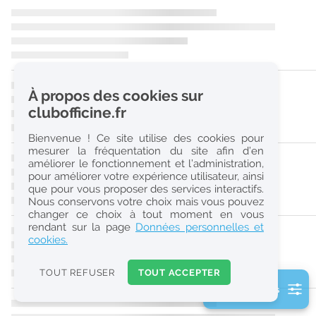
r
e
c
h
À propos des cookies sur
e
clubofficine.fr
r
Bienvenue ! Ce site utilise des cookies pour
c
mesurer la fréquentation du site afin d’en
améliorer le fonctionnement et l’administration,
h
pour améliorer votre expérience utilisateur, ainsi
e
que pour vous proposer des services interactifs.
Nous conservons votre choix mais vous pouvez
changer ce choix à tout moment en vous
Réinitialiser
rendant sur la page
Données personnelles et
cookies.
2
0
TOUT REFUSER
TOUT ACCEPTER
k
2 filtre(s) actifs
m
Consulter les offres de la France d'outre-mer