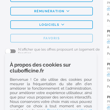
P
RÉMUNÉRATION
À
Pu
LOGICIELS
P
P
FAVORIS
À
N'afficher que les offres proposant un logement de
fonction
Pu
À propos des cookies sur
P
L'emploi Pharmacie par métier
P
clubofficine.fr
Pharmacien (H/F)
Bienvenue ! Ce site utilise des cookies pour
D
mesurer la fréquentation du site afin d’en
Préparateur en Pharmacie (H/F)
Pu
améliorer le fonctionnement et l’administration,
Etudiant en Pharmacie (H/F)
pour améliorer votre expérience utilisateur, ainsi
que pour vous proposer des services interactifs.
P
Etudiant en Pharmacie 6e année validée (H/F)
Nous conservons votre choix mais vous pouvez
P
Conseiller Dermo Cosmetique - Esthéticienne (H/F)
changer ce choix à tout moment en vous