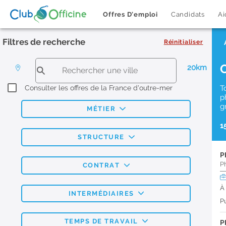
Offres D'emploi
Candidats
Ai
Filtres de recherche
Réinitialiser
20km
Consulter les offres de la France d'outre-mer
T
p
g
MÉTIER
1
STRUCTURE
P
P
CONTRAT
À
INTERMÉDIAIRES
Pu
TEMPS DE TRAVAIL
P