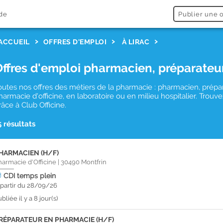
de
Publier une o
ACCUEIL
OFFRES D'EMPLOI
À LIRAC
Offres d'emploi pharmacien, préparateu
outes nos offres des métiers de la pharmacie : pharmacien, prépa
harmacie d'officine, en laboratoire ou en milieu hospitalier. Trou
râce à Club Officine.
5 résultats
HARMACIEN (H/F)
harmacie d'Officine
|
30490
Montfrin
CDI
temps plein
 partir du 28/09/26
bliée il y a 8 jour(s)
RÉPARATEUR EN PHARMACIE (H/F)