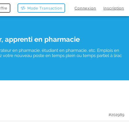
ffre
Mode Transaction
Connexion
Inscription
r, apprenti en pharmacie
rateur en pharmacie, étudiant en pharmacie, etc. Emplois en
vez votre nouveau poste en temps plein ou temps partiel à lirac
#202989