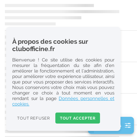
r
e
c
h
À propos des cookies sur
e
clubofficine.fr
r
Bienvenue ! Ce site utilise des cookies pour
c
mesurer la fréquentation du site afin d’en
améliorer le fonctionnement et l’administration,
h
pour améliorer votre expérience utilisateur, ainsi
e
que pour vous proposer des services interactifs.
Nous conservons votre choix mais vous pouvez
changer ce choix à tout moment en vous
Réinitialiser
rendant sur la page
Données personnelles et
cookies.
2
0
TOUT REFUSER
TOUT ACCEPTER
k
2 filtre(s) actifs
m
Consulter les offres de la France d'outre-mer