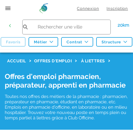
Connexion
Inscription
20km
Favoris
Métier
Contrat
Structure
F
ACCUEIL
OFFRES D'EMPLOI
À LIETTRES
i
Offres d'emploi pharmacien,
l
préparateur, apprenti en pharmacie
t
r
Toutes nos offres des métiers de la pharmacie : pharmacien,
préparateur en pharmacie, étudiant en pharmacie, etc.
e
Emplois en pharmacie d'officine, en laboratoire ou en milieu
hospitalier. Trouvez votre nouveau poste en temps plein ou
s
temps partiel à liettres grâce à Club Officine.
d
e