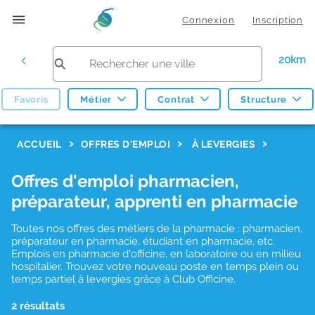
Connexion
Inscription
20km
Favoris
Métier
Contrat
Structure
F
ACCUEIL
OFFRES D'EMPLOI
À LEVERGIES
i
Offres d'emploi pharmacien,
l
préparateur, apprenti en pharmacie
t
r
Toutes nos offres des métiers de la pharmacie : pharmacien,
préparateur en pharmacie, étudiant en pharmacie, etc.
e
Emplois en pharmacie d'officine, en laboratoire ou en milieu
hospitalier. Trouvez votre nouveau poste en temps plein ou
s
temps partiel à levergies grâce à Club Officine.
d
2 résultats
e