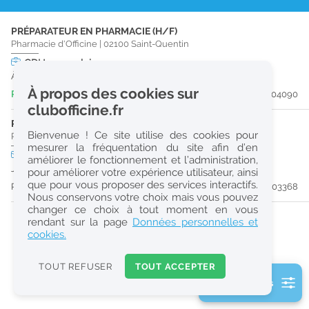
r
PRÉPARATEUR EN PHARMACIE (H/F)
e
Pharmacie d'Officine
|
02100
Saint-Quentin
c
CDI
temps plein
À partir du 19/09/26
h
À propos des cookies sur
Publiée il y a 6 jour(s)
#204090
e
clubofficine.fr
r
PHARMACIEN (H/F)
Bienvenue ! Ce site utilise des cookies pour
Pharmacie d'Officine
|
02100
Saint-Quentin
c
mesurer la fréquentation du site afin d’en
CDD
temps plein
améliorer le fonctionnement et l’administration,
h
Jusqu'au 29/11/26
pour améliorer votre expérience utilisateur, ainsi
e
que pour vous proposer des services interactifs.
Publiée il y a 16 jour(s)
#203368
Nous conservons votre choix mais vous pouvez
changer ce choix à tout moment en vous
Réinitialiser
rendant sur la page
Données personnelles et
cookies.
2
0
TOUT REFUSER
TOUT ACCEPTER
k
2 filtre(s) actifs
m
Consulter les offres de la France d'outre-mer