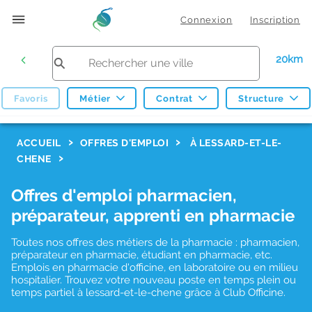
Connexion
Inscription
20km
Favoris
Métier
Contrat
Structure
F
ACCUEIL
OFFRES D'EMPLOI
À LESSARD-ET-LE-
CHENE
i
l
Offres d'emploi pharmacien,
t
préparateur, apprenti en pharmacie
r
Toutes nos offres des métiers de la pharmacie : pharmacien,
e
préparateur en pharmacie, étudiant en pharmacie, etc.
s
Emplois en pharmacie d'officine, en laboratoire ou en milieu
hospitalier. Trouvez votre nouveau poste en temps plein ou
d
temps partiel à lessard-et-le-chene grâce à Club Officine.
e