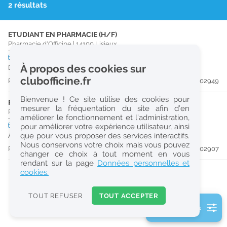
2 résultats
r
e
ETUDIANT EN PHARMACIE (H/F)
c
Pharmacie d'Officine
|
14100
Lisieux
h
CDD
temps partiel
À propos des cookies sur
Du 31/08/26 au 29/06/28
e
clubofficine.fr
Publiée il y a 20 jour(s)
#202949
r
Bienvenue ! Ce site utilise des cookies pour
c
PRÉPARATEUR EN PHARMACIE (H/F)
mesurer la fréquentation du site afin d’en
Pharmacie d'Officine
|
14100
Lisieux
améliorer le fonctionnement et l’administration,
h
CDI
temps plein
pour améliorer votre expérience utilisateur, ainsi
e
que pour vous proposer des services interactifs.
À partir du 31/08/26
Nous conservons votre choix mais vous pouvez
Publiée il y a 20 jour(s)
#202907
changer ce choix à tout moment en vous
Réinitialiser
rendant sur la page
Données personnelles et
cookies.
2
0
TOUT REFUSER
TOUT ACCEPTER
k
2 filtre(s) actifs
m
Consulter les offres de la France d'outre-mer