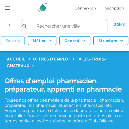
Connexion
Inscription
20km
Favoris
Métier
Contrat
Structure
F
ACCUEIL
OFFRES D'EMPLOI
À LES-TROIS-
CHATEAUX
i
l
Offres d'emploi pharmacien,
t
préparateur, apprenti en pharmacie
r
Toutes nos offres des métiers de la pharmacie : pharmacien,
e
préparateur en pharmacie, étudiant en pharmacie, etc.
s
Emplois en pharmacie d'officine, en laboratoire ou en milieu
hospitalier. Trouvez votre nouveau poste en temps plein ou
d
temps partiel à les-trois-chateaux grâce à Club Officine.
e