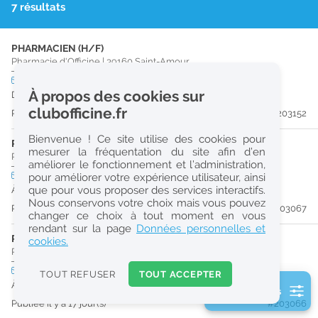
7 résultats
r
e
PHARMACIEN (H/F)
c
Pharmacie d'Officine
|
39160
Saint-Amour
h
CDD
temps plein
À propos des cookies sur
Du 18/08/26 au 07/12/26
e
clubofficine.fr
Publiée il y a 16 jour(s)
#203152
r
Bienvenue ! Ce site utilise des cookies pour
c
PRÉPARATEUR EN PHARMACIE (H/F)
mesurer la fréquentation du site afin d’en
Pharmacie d'Officine
|
01370
Val-Revermont
améliorer le fonctionnement et l’administration,
h
CDI
temps plein
Pro
pour améliorer votre expérience utilisateur, ainsi
e
que pour vous proposer des services interactifs.
À partir du 31/08/26
Nous conservons votre choix mais vous pouvez
Publiée il y a 17 jour(s)
#203067
changer ce choix à tout moment en vous
Réinitialiser
rendant sur la page
Données personnelles et
PHARMACIEN (H/F)
cookies.
Pharmacie d'Officine
|
01370
Val-Revermont
2
0
CDI
temps plein
Pro
TOUT REFUSER
TOUT ACCEPTER
k
À partir du 31/08/26
2 filtre(s) actifs
m
Publiée il y a 17 jour(s)
#203066
Consulter les offres de la France d'outre-mer