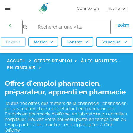
Connexion
Inscription
20km
Favoris
Métier
Contrat
Structure
F
ACCUEIL
OFFRES D'EMPLOI
À LES-MOUTIERS-
EN-CINGLAIS
i
l
Offres d'emploi pharmacien,
t
préparateur, apprenti en pharmacie
r
Toutes nos offres des métiers de la pharmacie : pharmacien,
e
préparateur en pharmacie, étudiant en pharmacie, etc.
s
Emplois en pharmacie d'officine, en laboratoire ou en milieu
hospitalier. Trouvez votre nouveau poste en temps plein ou
d
temps partiel à les-moutiers-en-cinglais grâce à Club
Officine.
e