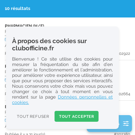
r
10 résultats
e
c
PHARMACIEN (H/F)
Pharmacie d'Officine
|
14690
Pont-D'Ouilly
h
CDI
À propos des cookies sur
temps partiel
Logement
e
À partir du 26/08/26
clubofficine.fr
r
Publiée il y a 22 jour(s)
#202922
Bienvenue ! Ce site utilise des cookies pour
c
mesurer la fréquentation du site afin d’en
PHARMACIEN (H/F)
améliorer le fonctionnement et l’administration,
h
Pharmacie d'Officine
|
14123
Cormelles-Le-Royal
pour améliorer votre expérience utilisateur, ainsi
e
CDI
temps plein
que pour vous proposer des services interactifs.
Nous conservons votre choix mais vous pouvez
Dès que possible
changer ce choix à tout moment en vous
Publiée il y a 25 jour(s)
#202664
Réinitialiser
rendant sur la page
Données personnelles et
cookies.
ETUDIANT EN PHARMACIE (H/F)
2
Pharmacie d'Officine
|
14690
Pont-D'Ouilly
0
TOUT REFUSER
TOUT ACCEPTER
k
CDI
temps partiel
Logement
2 filtre(s) actifs
m
À partir du 28/08/26
Consulter les offres de la France d'outre-mer
Publiée il y a 31 jour(s)
#202380