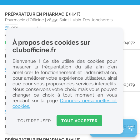
r
PRÉPARATEUR EN PHARMACIE (H/F)
e
Pharmacie d'Officine
|
28350
Saint-Lubin-Des-Joncherets
c
CDI
temps plein
À partir du 30/09/26
h
À propos des cookies sur
Publiée il y a 5 jour(s)
#204072
e
clubofficine.fr
r
PHARMACIEN (H/F)
Bienvenue ! Ce site utilise des cookies pour
Pharmacie d'Officine
|
27530
Ézy-Sur-Eure
c
mesurer la fréquentation du site afin d’en
CDI
temps plein
améliorer le fonctionnement et l’administration,
h
Dès que possible
pour améliorer votre expérience utilisateur, ainsi
e
que pour vous proposer des services interactifs.
Publiée il y a 17 jour(s)
#203179
Nous conservons votre choix mais vous pouvez
changer ce choix à tout moment en vous
PRÉPARATEUR EN PHARMACIE (H/F)
Réinitialiser
rendant sur la page
Données personnelles et
Pharmacie d'Officine
|
27530
Ézy-Sur-Eure
cookies.
CDI
temps plein
2
Dès que possible
0
TOUT REFUSER
TOUT ACCEPTER
k
Publiée il y a 17 jour(s)
#203178
2 filtre(s) actifs
m
Consulter les offres de la France d'outre-mer
PRÉPARATEUR EN PHARMACIE (H/F)