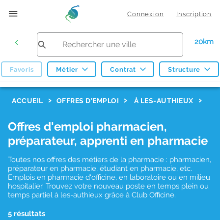
Connexion
Inscription
20km
Favoris
Métier
Contrat
Structure
F
ACCUEIL
OFFRES D'EMPLOI
À LES-AUTHIEUX
i
Offres d'emploi pharmacien,
l
préparateur, apprenti en pharmacie
t
r
Toutes nos offres des métiers de la pharmacie : pharmacien,
préparateur en pharmacie, étudiant en pharmacie, etc.
e
Emplois en pharmacie d'officine, en laboratoire ou en milieu
hospitalier. Trouvez votre nouveau poste en temps plein ou
s
temps partiel à les-authieux grâce à Club Officine.
d
5 résultats
e