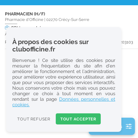
r
PHARMACIEN (H/F)
e
Pharmacie d'Officine
|
02270
Crécy-Sur-Serre
c
CDI
temps plein
À partir du 29/12/26
h
À propos des cookies sur
Publiée il y a 19 jour(s)
#203103
e
clubofficine.fr
r
Bienvenue ! Ce site utilise des cookies pour
c
mesurer la fréquentation du site afin d’en
améliorer le fonctionnement et l’administration,
h
pour améliorer votre expérience utilisateur, ainsi
e
que pour vous proposer des services interactifs.
Nous conservons votre choix mais vous pouvez
changer ce choix à tout moment en vous
Réinitialiser
rendant sur la page
Données personnelles et
cookies.
2
0
TOUT REFUSER
TOUT ACCEPTER
k
2 filtre(s) actifs
m
Consulter les offres de la France d'outre-mer