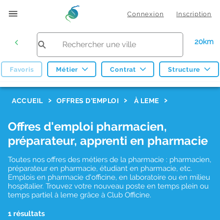
Connexion
Inscription
20km
Favoris
Métier
Contrat
Structure
F
ACCUEIL
OFFRES D'EMPLOI
À LEME
i
Offres d'emploi pharmacien,
l
préparateur, apprenti en pharmacie
t
r
Toutes nos offres des métiers de la pharmacie : pharmacien,
préparateur en pharmacie, étudiant en pharmacie, etc.
e
Emplois en pharmacie d'officine, en laboratoire ou en milieu
hospitalier. Trouvez votre nouveau poste en temps plein ou
s
temps partiel à leme grâce à Club Officine.
d
1 résultats
e