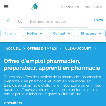
Connexion
Inscription
20km
Favoris
Métier
Contrat
Structure
F
ACCUEIL
OFFRES D'EMPLOI
À LEHAUCOURT
i
Offres d'emploi pharmacien,
l
préparateur, apprenti en pharmacie
t
r
Toutes nos offres des métiers de la pharmacie : pharmacien,
préparateur en pharmacie, étudiant en pharmacie, etc.
e
Emplois en pharmacie d'officine, en laboratoire ou en milieu
hospitalier. Trouvez votre nouveau poste en temps plein ou
s
temps partiel à lehaucourt grâce à Club Officine.
d
2 résultats
e