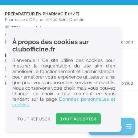
r
PRÉPARATEUR EN PHARMACIE (H/F)
e
Pharmacie d'Officine
|
02100
Saint-Quentin
c
CDI
temps plein
À partir du 19/09/26
h
À propos des cookies sur
Publiée il y a 6 jour(s)
#204090
e
clubofficine.fr
r
PHARMACIEN (H/F)
Bienvenue ! Ce site utilise des cookies pour
Pharmacie d'Officine
|
02100
Saint-Quentin
c
mesurer la fréquentation du site afin d’en
CDD
temps plein
améliorer le fonctionnement et l’administration,
h
Jusqu'au 29/11/26
pour améliorer votre expérience utilisateur, ainsi
e
que pour vous proposer des services interactifs.
Publiée il y a 16 jour(s)
#203368
Nous conservons votre choix mais vous pouvez
changer ce choix à tout moment en vous
Réinitialiser
rendant sur la page
Données personnelles et
cookies.
2
0
TOUT REFUSER
TOUT ACCEPTER
k
2 filtre(s) actifs
m
Consulter les offres de la France d'outre-mer