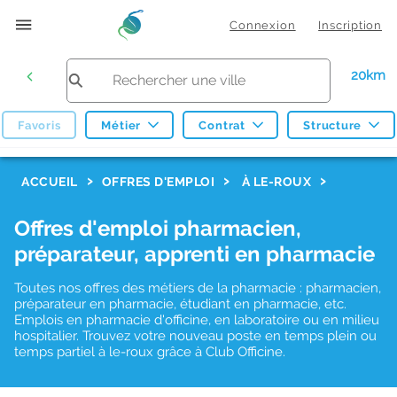
Connexion
Inscription
20km
Favoris
Métier
Contrat
Structure
F
ACCUEIL
OFFRES D'EMPLOI
À LE-ROUX
i
Offres d'emploi pharmacien,
l
préparateur, apprenti en pharmacie
t
r
Toutes nos offres des métiers de la pharmacie : pharmacien,
préparateur en pharmacie, étudiant en pharmacie, etc.
e
Emplois en pharmacie d'officine, en laboratoire ou en milieu
hospitalier. Trouvez votre nouveau poste en temps plein ou
s
temps partiel à le-roux grâce à Club Officine.
d
e