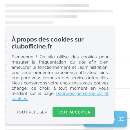
r
e
c
h
À propos des cookies sur
e
clubofficine.fr
r
Bienvenue ! Ce site utilise des cookies pour
c
mesurer la fréquentation du site afin d’en
améliorer le fonctionnement et l’administration,
h
pour améliorer votre expérience utilisateur, ainsi
e
que pour vous proposer des services interactifs.
Nous conservons votre choix mais vous pouvez
changer ce choix à tout moment en vous
Réinitialiser
rendant sur la page
Données personnelles et
cookies.
2
0
TOUT REFUSER
TOUT ACCEPTER
k
2 filtre(s) actifs
m
Consulter les offres de la France d'outre-mer