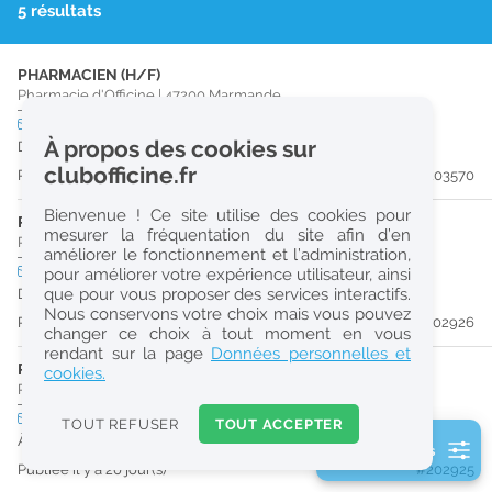
5 résultats
r
e
PHARMACIEN (H/F)
c
Pharmacie d'Officine
|
47200
Marmande
h
CDI
temps partiel
À propos des cookies sur
Dès que possible
e
clubofficine.fr
Publiée il y a 10 jour(s)
#203570
r
Bienvenue ! Ce site utilise des cookies pour
c
PRÉPARATEUR EN PHARMACIE (H/F)
mesurer la fréquentation du site afin d’en
Pharmacie d'Officine
|
47200
Marmande
améliorer le fonctionnement et l’administration,
h
CDI
temps plein
pour améliorer votre expérience utilisateur, ainsi
e
que pour vous proposer des services interactifs.
Dès que possible
Nous conservons votre choix mais vous pouvez
Publiée il y a 20 jour(s)
#202926
changer ce choix à tout moment en vous
Réinitialiser
rendant sur la page
Données personnelles et
PHARMACIEN (H/F)
cookies.
Pharmacie d'Officine
|
47200
Marmande
2
0
CDI
temps plein
TOUT REFUSER
TOUT ACCEPTER
k
À partir du 31/08/26
2 filtre(s) actifs
m
Publiée il y a 20 jour(s)
#202925
Consulter les offres de la France d'outre-mer