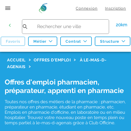
Connexion
Inscription
20km
Favoris
Métier
Contrat
Structure
F
ACCUEIL
OFFRES D'EMPLOI
À LE-MAS-D-
AGENAIS
i
l
Offres d'emploi pharmacien,
t
préparateur, apprenti en pharmacie
r
Toutes nos offres des métiers de la pharmacie : pharmacien,
e
préparateur en pharmacie, étudiant en pharmacie, etc.
s
Emplois en pharmacie d'officine, en laboratoire ou en milieu
hospitalier. Trouvez votre nouveau poste en temps plein ou
d
temps partiel à le-mas-d-agenais grâce à Club Officine.
e