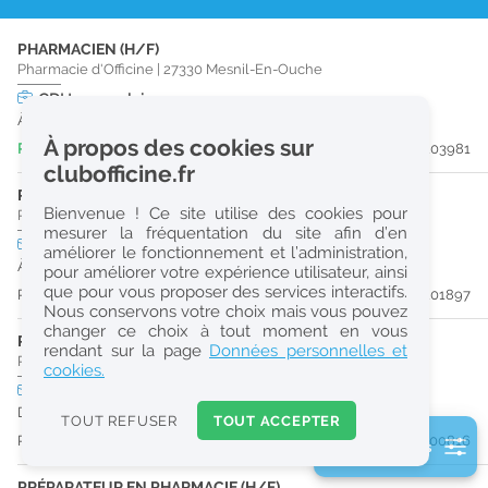
r
PHARMACIEN (H/F)
e
Pharmacie d'Officine
|
27330
Mesnil-En-Ouche
c
CDI
temps plein
À partir du 21/08/26
h
À propos des cookies sur
Publiée il y a 6 jour(s)
#203981
e
clubofficine.fr
r
PHARMACIEN (H/F)
Bienvenue ! Ce site utilise des cookies pour
Pharmacie d'Officine
|
27250
Rugles
c
mesurer la fréquentation du site afin d’en
CDI
temps plein
améliorer le fonctionnement et l’administration,
h
À partir du 01/11/26
pour améliorer votre expérience utilisateur, ainsi
e
que pour vous proposer des services interactifs.
Publiée il y a 35 jour(s)
#201897
Nous conservons votre choix mais vous pouvez
changer ce choix à tout moment en vous
PRÉPARATEUR EN PHARMACIE (H/F)
Réinitialiser
rendant sur la page
Données personnelles et
Pharmacie d'Officine
|
27190
Conches-En-Ouche
cookies.
CDI
temps partiel
2
Dès que possible
0
TOUT REFUSER
TOUT ACCEPTER
k
Publiée il y a 49 jour(s)
#200816
2 filtre(s) actifs
m
Consulter les offres de la France d'outre-mer
PRÉPARATEUR EN PHARMACIE (H/F)