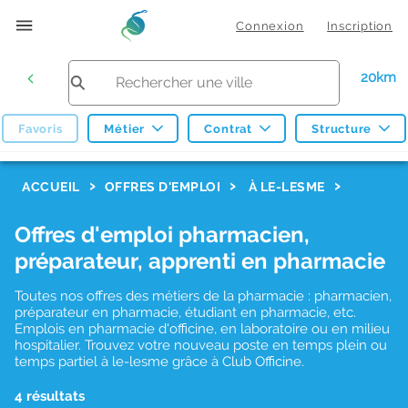
Connexion
Inscription
20km
Favoris
Métier
Contrat
Structure
F
ACCUEIL
OFFRES D'EMPLOI
À LE-LESME
i
Offres d'emploi pharmacien,
l
préparateur, apprenti en pharmacie
t
r
Toutes nos offres des métiers de la pharmacie : pharmacien,
préparateur en pharmacie, étudiant en pharmacie, etc.
e
Emplois en pharmacie d'officine, en laboratoire ou en milieu
hospitalier. Trouvez votre nouveau poste en temps plein ou
s
temps partiel à le-lesme grâce à Club Officine.
d
4 résultats
e