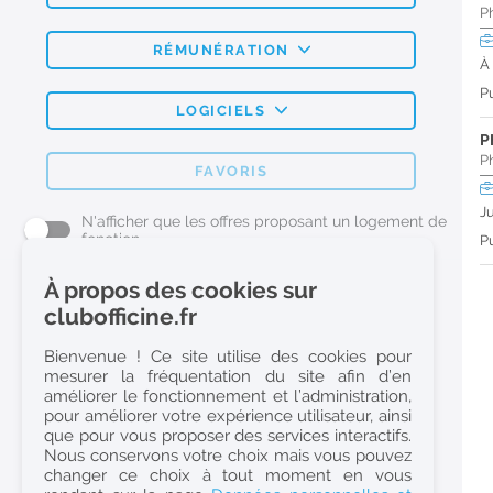
P
RÉMUNÉRATION
À
Pu
LOGICIELS
P
P
FAVORIS
J
N'afficher que les offres proposant un logement de
fonction
Pu
À propos des cookies sur
L'emploi Pharmacie par métier
clubofficine.fr
Pharmacien (H/F)
Bienvenue ! Ce site utilise des cookies pour
mesurer la fréquentation du site afin d’en
Préparateur en Pharmacie (H/F)
améliorer le fonctionnement et l’administration,
Etudiant en Pharmacie (H/F)
pour améliorer votre expérience utilisateur, ainsi
que pour vous proposer des services interactifs.
Etudiant en Pharmacie 6e année validée (H/F)
Nous conservons votre choix mais vous pouvez
Conseiller Dermo Cosmetique - Esthéticienne (H/F)
changer ce choix à tout moment en vous