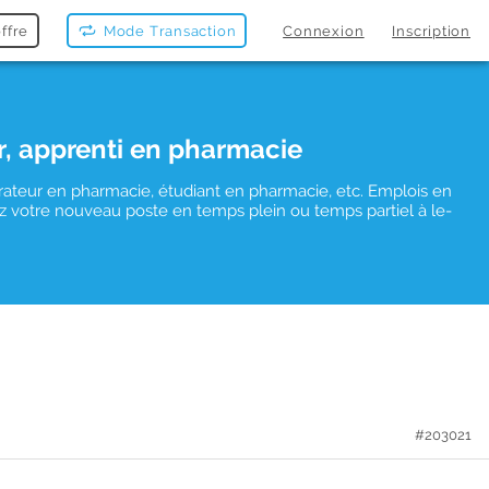
ffre
Mode Transaction
Connexion
Inscription
r, apprenti en pharmacie
rateur en pharmacie, étudiant en pharmacie, etc. Emplois en
vez votre nouveau poste en temps plein ou temps partiel à le-
#203021