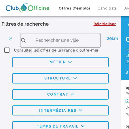
Offres D'emploi
Candidats
Ai
Filtres de recherche
Réinitialiser
20km
Consulter les offres de la France d'outre-mer
T
p
g
MÉTIER
3
STRUCTURE
P
P
CONTRAT
D
INTERMÉDIAIRES
Pu
TEMPS DE TRAVAIL
P