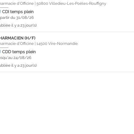
harmacie d'Officine
|
50800
Villedieu-Les-Poêles-Rouffigny
CDI
temps plein
 partir du 31/08/26
bliée il y a 23 jour(s)
HARMACIEN (H/F)
harmacie d'Officine
|
14500
Vire-Normandie
CDD
temps plein
usqu'au 24/08/26
bliée il y a 23 jour(s)