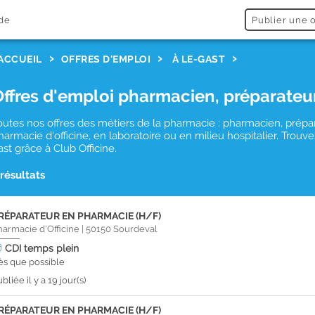
de
Publier une o
ACCUEIL
OFFRES D'EMPLOI
À LE-GAST
Offres d'emploi pharmacien, préparateu
outes nos offres des métiers de la pharmacie : pharmacien, prépa
harmacie d'officine, en laboratoire ou en milieu hospitalier. Trou
ast grâce à Club Officine.
 résultats
RÉPARATEUR EN PHARMACIE (H/F)
harmacie d'Officine
|
50150
Sourdeval
CDI
temps plein
ès que possible
bliée il y a 19 jour(s)
RÉPARATEUR EN PHARMACIE (H/F)