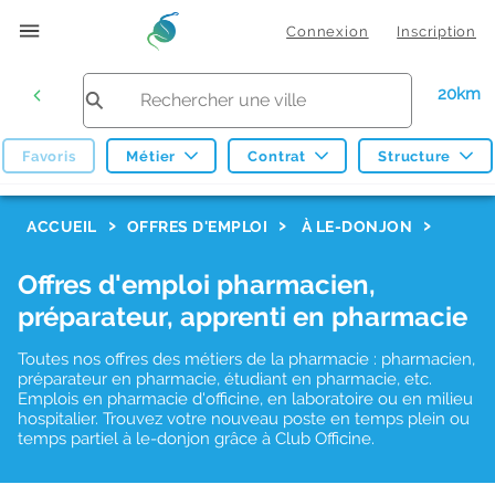
Connexion
Inscription
20km
Favoris
Métier
Contrat
Structure
F
ACCUEIL
OFFRES D'EMPLOI
À LE-DONJON
i
Offres d'emploi pharmacien,
l
préparateur, apprenti en pharmacie
t
r
Toutes nos offres des métiers de la pharmacie : pharmacien,
préparateur en pharmacie, étudiant en pharmacie, etc.
e
Emplois en pharmacie d'officine, en laboratoire ou en milieu
hospitalier. Trouvez votre nouveau poste en temps plein ou
s
temps partiel à le-donjon grâce à Club Officine.
d
e