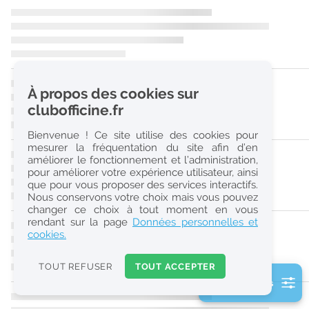
r
e
c
h
À propos des cookies sur
e
clubofficine.fr
r
Bienvenue ! Ce site utilise des cookies pour
c
mesurer la fréquentation du site afin d’en
améliorer le fonctionnement et l’administration,
h
pour améliorer votre expérience utilisateur, ainsi
e
que pour vous proposer des services interactifs.
Nous conservons votre choix mais vous pouvez
changer ce choix à tout moment en vous
Réinitialiser
rendant sur la page
Données personnelles et
cookies.
2
0
TOUT REFUSER
TOUT ACCEPTER
k
2 filtre(s) actifs
m
Consulter les offres de la France d'outre-mer