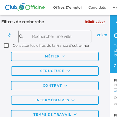
Offres D'emploi
Candidats
Ai
Filtres de recherche
Réinitialiser
20km
Consulter les offres de la France d'outre-mer
T
p
b
MÉTIER
7
STRUCTURE
P
P
CONTRAT
D
INTERMÉDIAIRES
Pu
TEMPS DE TRAVAIL
P