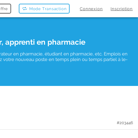
ffre
Mode Transaction
Connexion
Inscription
r, apprenti en pharmacie
rateur en pharmacie, étudiant en pharmacie, etc. Emplois en
vez votre nouveau poste en temps plein ou temps partiel à le-
#203446