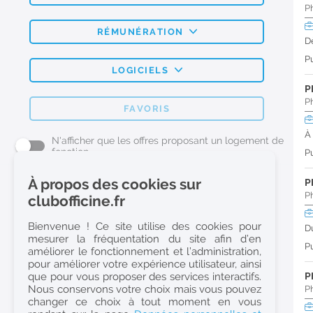
P
RÉMUNÉRATION
D
Pu
LOGICIELS
P
P
FAVORIS
À
N'afficher que les offres proposant un logement de
fonction
Pu
À propos des cookies sur
P
L'emploi Pharmacie par métier
P
clubofficine.fr
Pharmacien (H/F)
Bienvenue ! Ce site utilise des cookies pour
D
mesurer la fréquentation du site afin d’en
Préparateur en Pharmacie (H/F)
Pu
améliorer le fonctionnement et l’administration,
Etudiant en Pharmacie (H/F)
pour améliorer votre expérience utilisateur, ainsi
que pour vous proposer des services interactifs.
P
Etudiant en Pharmacie 6e année validée (H/F)
Nous conservons votre choix mais vous pouvez
P
Conseiller Dermo Cosmetique - Esthéticienne (H/F)
changer ce choix à tout moment en vous