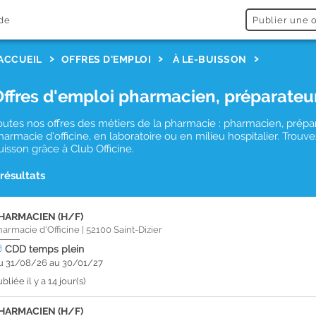
de
Publier une o
ACCUEIL
OFFRES D'EMPLOI
À LE-BUISSON
Offres d'emploi pharmacien, préparateu
outes nos offres des métiers de la pharmacie : pharmacien, prépa
harmacie d'officine, en laboratoire ou en milieu hospitalier. Trou
uisson grâce à Club Officine.
 résultats
HARMACIEN (H/F)
harmacie d'Officine
|
52100
Saint-Dizier
CDD
temps plein
u 31/08/26 au 30/01/27
bliée il y a 14 jour(s)
HARMACIEN (H/F)