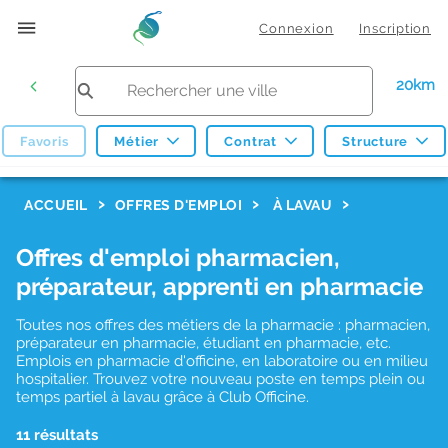
Connexion
Inscription
20km
Favoris
Métier
Contrat
Structure
F
ACCUEIL
OFFRES D'EMPLOI
À LAVAU
i
Offres d'emploi pharmacien,
l
préparateur, apprenti en pharmacie
t
r
Toutes nos offres des métiers de la pharmacie : pharmacien,
préparateur en pharmacie, étudiant en pharmacie, etc.
e
Emplois en pharmacie d'officine, en laboratoire ou en milieu
hospitalier. Trouvez votre nouveau poste en temps plein ou
s
temps partiel à lavau grâce à Club Officine.
d
11 résultats
e