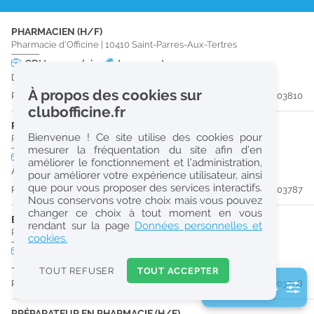
r
PHARMACIEN (H/F)
e
Pharmacie d'Officine
|
10410
Saint-Parres-Aux-Tertres
c
CDI
temps plein
Logement
Dès que possible
h
À propos des cookies sur
Publiée il y a 8 jour(s)
#203810
e
clubofficine.fr
r
PRÉPARATEUR EN PHARMACIE (H/F)
Bienvenue ! Ce site utilise des cookies pour
Pharmacie d'Officine
|
10280
Fontaine-Les-Grès
c
mesurer la fréquentation du site afin d’en
CDI
temps plein
améliorer le fonctionnement et l’administration,
h
À partir du 30/09/26
pour améliorer votre expérience utilisateur, ainsi
e
que pour vous proposer des services interactifs.
Publiée il y a 8 jour(s)
#203787
Nous conservons votre choix mais vous pouvez
changer ce choix à tout moment en vous
ETUDIANT EN PHARMACIE (H/F)
Réinitialiser
rendant sur la page
Données personnelles et
Pharmacie d'Officine
|
10000
Troyes
cookies.
CDD
temps partiel
2
Jusqu'au 29/06/27
0
TOUT REFUSER
TOUT ACCEPTER
k
Publiée il y a 9 jour(s)
#203758
2 filtre(s) actifs
m
Consulter les offres de la France d'outre-mer
PRÉPARATEUR EN PHARMACIE (H/F)