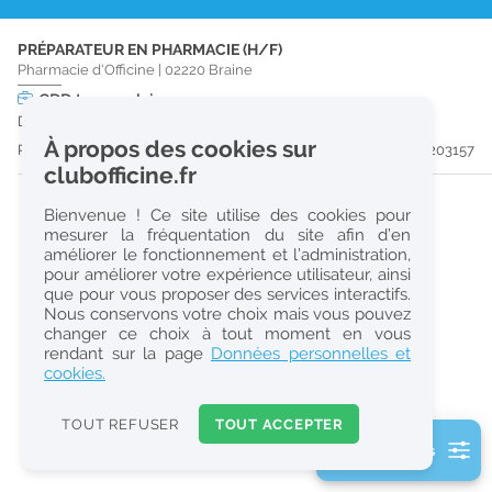
r
PRÉPARATEUR EN PHARMACIE (H/F)
e
Pharmacie d'Officine
|
02220
Braine
c
CDD
temps plein
Du 30/11/26 au 29/04/27
h
À propos des cookies sur
Publiée il y a 17 jour(s)
#203157
e
clubofficine.fr
r
Bienvenue ! Ce site utilise des cookies pour
c
mesurer la fréquentation du site afin d’en
améliorer le fonctionnement et l’administration,
h
pour améliorer votre expérience utilisateur, ainsi
e
que pour vous proposer des services interactifs.
Nous conservons votre choix mais vous pouvez
changer ce choix à tout moment en vous
Réinitialiser
rendant sur la page
Données personnelles et
cookies.
2
0
TOUT REFUSER
TOUT ACCEPTER
k
2 filtre(s) actifs
m
Consulter les offres de la France d'outre-mer