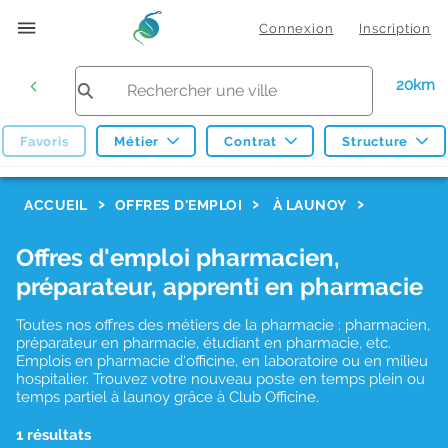
Connexion
Inscription
20km
Favoris
Métier
Contrat
Structure
F
ACCUEIL
OFFRES D'EMPLOI
À LAUNOY
i
Offres d'emploi pharmacien,
l
préparateur, apprenti en pharmacie
t
r
Toutes nos offres des métiers de la pharmacie : pharmacien,
préparateur en pharmacie, étudiant en pharmacie, etc.
e
Emplois en pharmacie d'officine, en laboratoire ou en milieu
hospitalier. Trouvez votre nouveau poste en temps plein ou
s
temps partiel à launoy grâce à Club Officine.
d
1 résultats
e