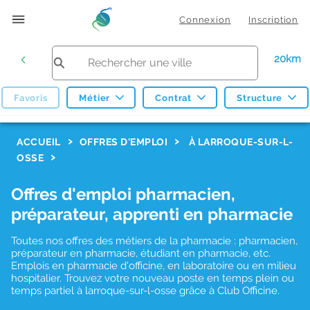
Connexion
Inscription
20km
Favoris
Métier
Contrat
Structure
F
ACCUEIL
OFFRES D'EMPLOI
À LARROQUE-SUR-L-
OSSE
i
l
Offres d'emploi pharmacien,
t
préparateur, apprenti en pharmacie
r
Toutes nos offres des métiers de la pharmacie : pharmacien,
e
préparateur en pharmacie, étudiant en pharmacie, etc.
s
Emplois en pharmacie d'officine, en laboratoire ou en milieu
hospitalier. Trouvez votre nouveau poste en temps plein ou
d
temps partiel à larroque-sur-l-osse grâce à Club Officine.
e