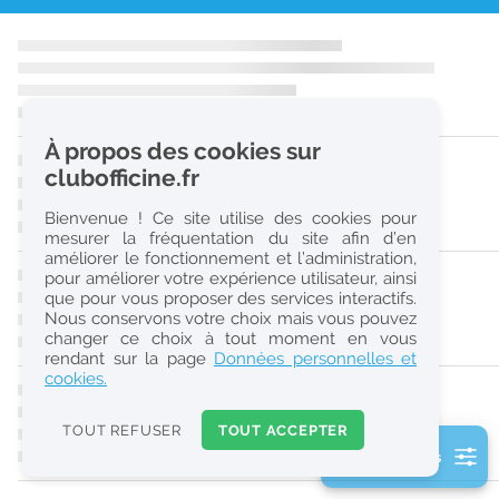
r
e
c
h
À propos des cookies sur
e
clubofficine.fr
r
Bienvenue ! Ce site utilise des cookies pour
c
mesurer la fréquentation du site afin d’en
améliorer le fonctionnement et l’administration,
h
pour améliorer votre expérience utilisateur, ainsi
e
que pour vous proposer des services interactifs.
Nous conservons votre choix mais vous pouvez
changer ce choix à tout moment en vous
Réinitialiser
rendant sur la page
Données personnelles et
cookies.
2
0
TOUT REFUSER
TOUT ACCEPTER
k
2 filtre(s) actifs
m
Consulter les offres de la France d'outre-mer