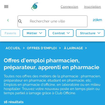
Connexion
Inscription
20km
Favoris
Métier
Contrat
Structure
F
ACCUEIL
OFFRES D'EMPLOI
À LARNAGE
i
Offres d'emploi pharmacien,
l
préparateur, apprenti en pharmacie
t
r
Toutes nos offres des métiers de la pharmacie : pharmacien,
préparateur en pharmacie, étudiant en pharmacie, etc.
e
Emplois en pharmacie d'officine, en laboratoire ou en milieu
hospitalier. Trouvez votre nouveau poste en temps plein ou
s
temps partiel à larnage grâce à Club Officine.
d
16 résultats
e