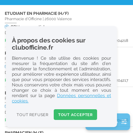
r
ETUDIANT EN PHARMACIE (H/F)
e
Pharmacie d'Officine
|
26000
Valence
c
CDI
temps partiel
Dès que possible
h
À propos des cookies sur
Publiée il y a 3 jour(s)
#204218
e
clubofficine.fr
r
PRÉPARATEUR EN PHARMACIE (H/F)
Bienvenue ! Ce site utilise des cookies pour
Pharmacie d'Officine
|
26000
Valence
c
mesurer la fréquentation du site afin d’en
CDI
temps plein
améliorer le fonctionnement et l’administration,
h
Dès que possible
pour améliorer votre expérience utilisateur, ainsi
e
que pour vous proposer des services interactifs.
Publiée il y a 3 jour(s)
#204217
Nous conservons votre choix mais vous pouvez
changer ce choix à tout moment en vous
ETUDIANT EN PHARMACIE (H/F)
Réinitialiser
rendant sur la page
Données personnelles et
Pharmacie d'Officine
|
26000
Valence
cookies.
CDI
temps plein
2
Dès que possible
0
TOUT REFUSER
TOUT ACCEPTER
k
Publiée il y a 3 jour(s)
#204216
2 filtre(s) actifs
m
Consulter les offres de la France d'outre-mer
PHARMACIEN (H/F)