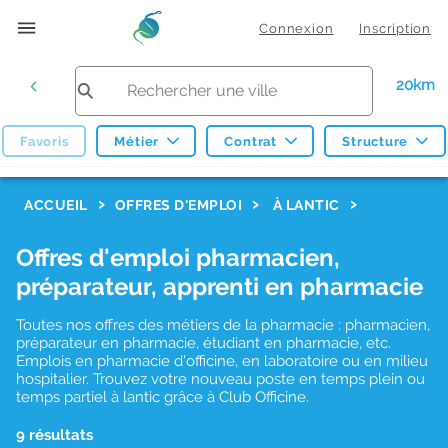
Connexion
Inscription
20km
Favoris
Métier
Contrat
Structure
F
ACCUEIL
OFFRES D'EMPLOI
À LANTIC
i
Offres d'emploi pharmacien,
l
préparateur, apprenti en pharmacie
t
r
Toutes nos offres des métiers de la pharmacie : pharmacien,
préparateur en pharmacie, étudiant en pharmacie, etc.
e
Emplois en pharmacie d'officine, en laboratoire ou en milieu
hospitalier. Trouvez votre nouveau poste en temps plein ou
s
temps partiel à lantic grâce à Club Officine.
d
9 résultats
e