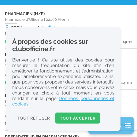
r
PHARMACIEN (H/F)
e
Pharmacie d'Officine
|
22190
Plérin
c
CDD
temps plein
Logement
Du 27/08/26 au 27/10/26
h
À propos des cookies sur
Publiée il y a 3 jour(s)
#204011
e
clubofficine.fr
r
PRÉPARATEUR EN PHARMACIE (H/F)
Bienvenue ! Ce site utilise des cookies pour
Pharmacie d'Officine
|
22190
Plérin
c
mesurer la fréquentation du site afin d’en
CDI
temps plein
améliorer le fonctionnement et l’administration,
h
À partir du 27/08/26
pour améliorer votre expérience utilisateur, ainsi
e
que pour vous proposer des services interactifs.
Publiée il y a 4 jour(s)
#204010
Nous conservons votre choix mais vous pouvez
changer ce choix à tout moment en vous
PRÉPARATEUR EN PHARMACIE (H/F)
Réinitialiser
rendant sur la page
Données personnelles et
Pharmacie d'Officine
|
22000
Saint-Brieuc
cookies.
CDI
temps plein
2
À partir du 30/08/26
0
TOUT REFUSER
TOUT ACCEPTER
k
Publiée il y a 13 jour(s)
#203420
2 filtre(s) actifs
m
Consulter les offres de la France d'outre-mer
PRÉPARATEUR EN PHARMACIE (H/F)