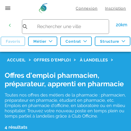
Connexion
Inscription
20km
Favoris
Métier
Contrat
Structure
F
ACCUEIL
OFFRES D'EMPLOI
À LANDELLES
i
Offres d'emploi pharmacien,
l
préparateur, apprenti en pharmacie
t
r
Toutes nos offres des métiers de la pharmacie : pharmacien,
préparateur en pharmacie, étudiant en pharmacie, etc.
e
Emplois en pharmacie d'officine, en laboratoire ou en milieu
hospitalier. Trouvez votre nouveau poste en temps plein ou
s
temps partiel à landelles grâce à Club Officine.
d
4 résultats
e