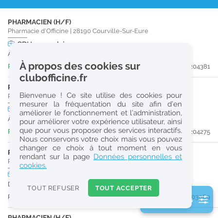
r
PHARMACIEN (H/F)
e
Pharmacie d'Officine
|
28190
Courville-Sur-Eure
c
CDI
temps plein
À partir du 26/08/26
h
À propos des cookies sur
Publiée il y a 3 jour(s)
#204381
e
clubofficine.fr
r
PHARMACIEN (H/F)
Bienvenue ! Ce site utilise des cookies pour
Pharmacie d'Officine
|
28170
Châteauneuf-En-Thymerais
c
mesurer la fréquentation du site afin d’en
CDI
temps plein
améliorer le fonctionnement et l’administration,
h
À partir du 30/09/26
pour améliorer votre expérience utilisateur, ainsi
e
que pour vous proposer des services interactifs.
Publiée il y a 5 jour(s)
#204275
Nous conservons votre choix mais vous pouvez
changer ce choix à tout moment en vous
PRÉPARATEUR EN PHARMACIE (H/F)
Réinitialiser
rendant sur la page
Données personnelles et
Pharmacie d'Officine
|
28120
Bailleau-Le-Pin
cookies.
CDI
temps plein
2
Dès que possible
0
TOUT REFUSER
TOUT ACCEPTER
k
Publiée il y a 9 jour(s)
#203969
2 filtre(s) actifs
m
Consulter les offres de la France d'outre-mer
PHARMACIEN (H/F)