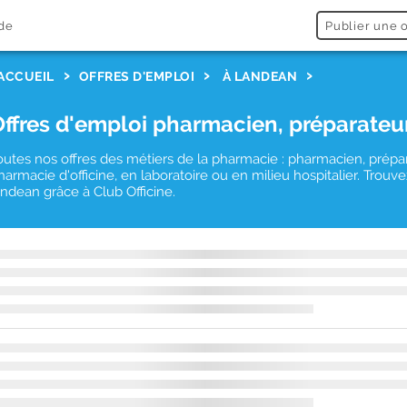
de
Publier une o
ACCUEIL
OFFRES D'EMPLOI
À LANDEAN
Offres d'emploi pharmacien, préparateu
outes nos offres des métiers de la pharmacie : pharmacien, prépa
harmacie d'officine, en laboratoire ou en milieu hospitalier. Tro
andean grâce à Club Officine.