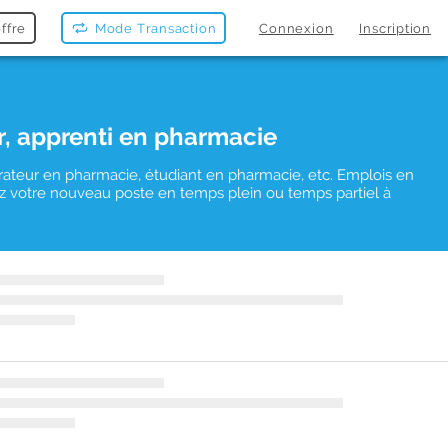
ffre
Mode Transaction
Connexion
Inscription
r, apprenti en pharmacie
rateur en pharmacie, étudiant en pharmacie, etc. Emplois en
uvez votre nouveau poste en temps plein ou temps partiel à