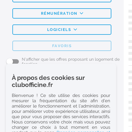
RÉMUNÉRATION
LOGICIELS
FAVORIS
N'afficher que les offres proposant un logement de
fonction
À propos des cookies sur
L'emploi Pharmacie par métier
clubofficine.fr
Pharmacien (H/F)
Bienvenue ! Ce site utilise des cookies pour
mesurer la fréquentation du site afin d’en
Préparateur en Pharmacie (H/F)
améliorer le fonctionnement et l’administration,
Etudiant en Pharmacie (H/F)
pour améliorer votre expérience utilisateur, ainsi
que pour vous proposer des services interactifs.
Etudiant en Pharmacie 6e année validée (H/F)
Nous conservons votre choix mais vous pouvez
Conseiller Dermo Cosmetique - Esthéticienne (H/F)
changer ce choix à tout moment en vous