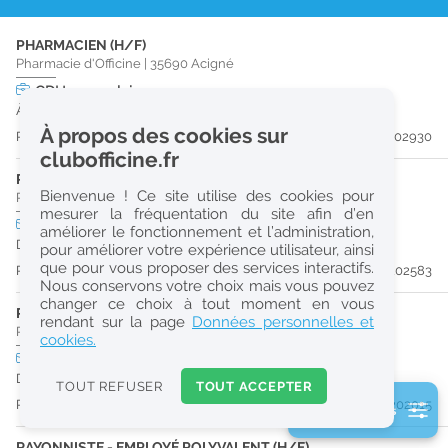
r
PHARMACIEN (H/F)
e
Pharmacie d'Officine
|
35690
Acigné
c
CDI
temps plein
À partir du 30/09/26
h
À propos des cookies sur
Publiée il y a 21 jour(s)
#202930
e
clubofficine.fr
r
PHARMACIEN (H/F)
Bienvenue ! Ce site utilise des cookies pour
Pharmacie d'Officine
|
35500
Vitré
c
mesurer la fréquentation du site afin d’en
CDI
temps plein
améliorer le fonctionnement et l’administration,
h
Dès que possible
pour améliorer votre expérience utilisateur, ainsi
e
que pour vous proposer des services interactifs.
Publiée il y a 25 jour(s)
#202583
Nous conservons votre choix mais vous pouvez
changer ce choix à tout moment en vous
PRÉPARATEUR EN PHARMACIE (H/F)
Réinitialiser
rendant sur la page
Données personnelles et
Pharmacie d'Officine
|
35500
Vitré
cookies.
CDI
temps plein
2
Dès que possible
0
TOUT REFUSER
TOUT ACCEPTER
k
Publiée il y a 33 jour(s)
#202015
2 filtre(s) actifs
m
Consulter les offres de la France d'outre-mer
RAYONNISTE - EMPLOYÉ POLYVALENT (H/F)