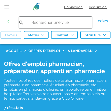
Connexion
Inscription
20km
Favoris
Métier
Contrat
Structure
F
ACCUEIL
OFFRES D'EMPLOI
À LANDAVRAN
i
Offres d'emploi pharmacien,
l
préparateur, apprenti en pharmacie
t
r
Toutes nos offres des métiers de la pharmacie : pharmacien,
préparateur en pharmacie, étudiant en pharmacie, etc.
e
Emplois en pharmacie d'officine, en laboratoire ou en milieu
hospitalier. Trouvez votre nouveau poste en temps plein ou
s
temps partiel à landavran grâce à Club Officine.
d
7 résultats
e