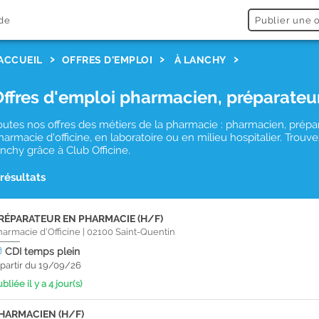
de
Publier une o
ACCUEIL
OFFRES D'EMPLOI
À LANCHY
Offres d'emploi pharmacien, préparateu
outes nos offres des métiers de la pharmacie : pharmacien, prépa
harmacie d'officine, en laboratoire ou en milieu hospitalier. Tro
anchy grâce à Club Officine.
 résultats
RÉPARATEUR EN PHARMACIE (H/F)
harmacie d'Officine
|
02100
Saint-Quentin
CDI
temps plein
 partir du 19/09/26
bliée il y a 4 jour(s)
HARMACIEN (H/F)