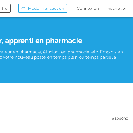
ffre
Mode Transaction
Connexion
Inscription
r, apprenti en pharmacie
rateur en pharmacie, étudiant en pharmacie, etc. Emplois en
uvez votre nouveau poste en temps plein ou temps partiel à
#204090