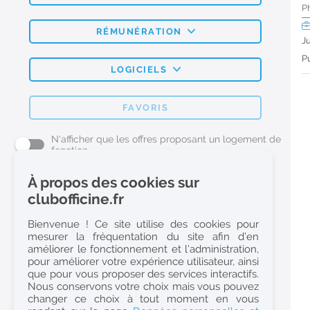
P
RÉMUNÉRATION
J
Pu
LOGICIELS
FAVORIS
N'afficher que les offres proposant un logement de
fonction
À propos des cookies sur
L'emploi Pharmacie par métier
clubofficine.fr
Pharmacien (H/F)
Bienvenue ! Ce site utilise des cookies pour
mesurer la fréquentation du site afin d’en
Préparateur en Pharmacie (H/F)
améliorer le fonctionnement et l’administration,
Etudiant en Pharmacie (H/F)
pour améliorer votre expérience utilisateur, ainsi
que pour vous proposer des services interactifs.
Etudiant en Pharmacie 6e année validée (H/F)
Nous conservons votre choix mais vous pouvez
Conseiller Dermo Cosmetique - Esthéticienne (H/F)
changer ce choix à tout moment en vous