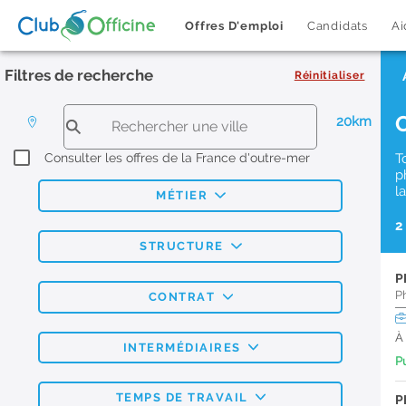
Offres D'emploi
Candidats
Ai
Filtres de recherche
Réinitialiser
20km
Consulter les offres de la France d'outre-mer
T
p
l
MÉTIER
2
STRUCTURE
P
P
CONTRAT
À
INTERMÉDIAIRES
Pu
TEMPS DE TRAVAIL
P