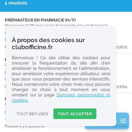
5 résultats
r
e
PRÉPARATEUR EN PHARMACIE (H/F)
c
Pharmacie d'Officine
|
33220
Port-Sainte-Foy-Et-Ponchapt
h
CDI
temps plein
Logement
À propos des cookies sur
Dès que possible
e
clubofficine.fr
Publiée il y a 6 jour(s)
#203879
r
Bienvenue ! Ce site utilise des cookies pour
c
PHARMACIEN (H/F)
mesurer la fréquentation du site afin d’en
Pharmacie d'Officine
|
24230
Vélines
améliorer le fonctionnement et l’administration,
h
CDI
temps plein
pour améliorer votre expérience utilisateur, ainsi
e
que pour vous proposer des services interactifs.
Dès que possible
Nous conservons votre choix mais vous pouvez
Publiée il y a 15 jour(s)
#203164
changer ce choix à tout moment en vous
Réinitialiser
rendant sur la page
Données personnelles et
PHARMACIEN (H/F)
cookies.
Pharmacie d'Officine
|
33570
Lussac
2
0
CDD
temps partiel
TOUT REFUSER
TOUT ACCEPTER
k
Jusqu'au 29/12/26
2 filtre(s) actifs
m
Publiée il y a 36 jour(s)
#201699
Consulter les offres de la France d'outre-mer