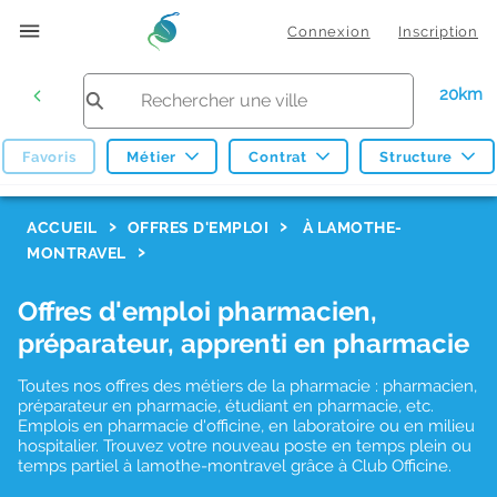
Connexion
Inscription
20km
Favoris
Métier
Contrat
Structure
F
ACCUEIL
OFFRES D'EMPLOI
À LAMOTHE-
MONTRAVEL
i
l
Offres d'emploi pharmacien,
t
préparateur, apprenti en pharmacie
r
Toutes nos offres des métiers de la pharmacie : pharmacien,
e
préparateur en pharmacie, étudiant en pharmacie, etc.
s
Emplois en pharmacie d'officine, en laboratoire ou en milieu
hospitalier. Trouvez votre nouveau poste en temps plein ou
d
temps partiel à lamothe-montravel grâce à Club Officine.
e