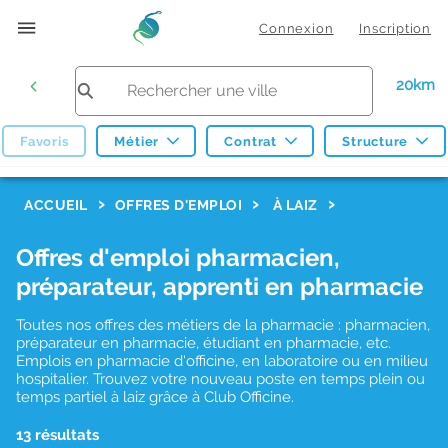
Connexion
Inscription
20km
Favoris
Métier
Contrat
Structure
F
ACCUEIL
OFFRES D'EMPLOI
À LAIZ
i
Offres d'emploi pharmacien,
l
préparateur, apprenti en pharmacie
t
r
Toutes nos offres des métiers de la pharmacie : pharmacien,
préparateur en pharmacie, étudiant en pharmacie, etc.
e
Emplois en pharmacie d'officine, en laboratoire ou en milieu
hospitalier. Trouvez votre nouveau poste en temps plein ou
s
temps partiel à laiz grâce à Club Officine.
d
13 résultats
e