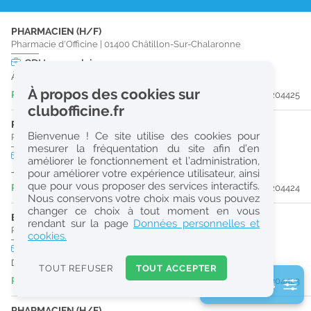
r
PHARMACIEN (H/F)
e
Pharmacie d'Officine
|
01400
Châtillon-Sur-Chalaronne
c
CDI
temps plein
À partir du 27/08/26
h
À propos des cookies sur
Publiée il y a 4 heure(s)
#204425
e
clubofficine.fr
r
PRÉPARATEUR EN PHARMACIE (H/F)
Bienvenue ! Ce site utilise des cookies pour
Pharmacie d'Officine
|
01400
Châtillon-Sur-Chalaronne
c
mesurer la fréquentation du site afin d’en
CDD
temps plein
améliorer le fonctionnement et l’administration,
h
Jusqu'au 08/11/26
pour améliorer votre expérience utilisateur, ainsi
e
que pour vous proposer des services interactifs.
Publiée il y a 4 heure(s)
#204424
Nous conservons votre choix mais vous pouvez
changer ce choix à tout moment en vous
ETUDIANT EN PHARMACIE (H/F)
Réinitialiser
rendant sur la page
Données personnelles et
Pharmacie d'Officine
|
01400
Châtillon-Sur-Chalaronne
cookies.
CDI
temps partiel
2
Dès que possible
0
TOUT REFUSER
TOUT ACCEPTER
k
Publiée il y a 4 heure(s)
#204423
2 filtre(s) actifs
m
Consulter les offres de la France d'outre-mer
PHARMACIEN (H/F)