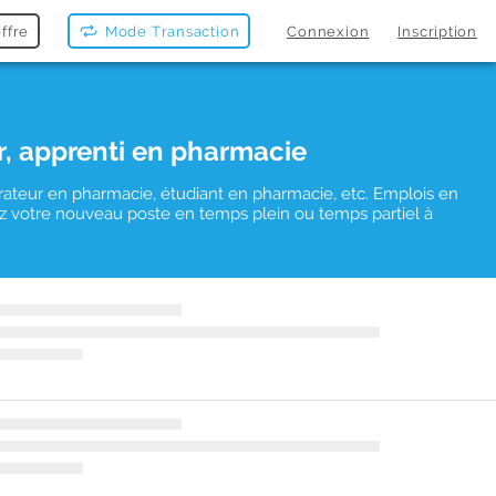
ffre
Mode Transaction
Connexion
Inscription
r, apprenti en pharmacie
rateur en pharmacie, étudiant en pharmacie, etc. Emplois en
uvez votre nouveau poste en temps plein ou temps partiel à