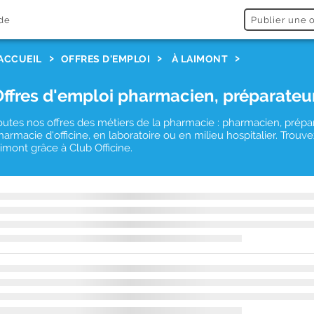
de
Publier une o
ACCUEIL
OFFRES D'EMPLOI
À LAIMONT
Offres d'emploi pharmacien, préparateu
outes nos offres des métiers de la pharmacie : pharmacien, prépa
harmacie d'officine, en laboratoire ou en milieu hospitalier. Tro
aimont grâce à Club Officine.