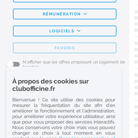
RÉMUNÉRATION
LOGICIELS
FAVORIS
N'afficher que les offres proposant un logement de
fonction
À propos des cookies sur
L'emploi Pharmacie par métier
clubofficine.fr
Pharmacien (H/F)
Bienvenue ! Ce site utilise des cookies pour
mesurer la fréquentation du site afin d’en
Préparateur en Pharmacie (H/F)
améliorer le fonctionnement et l’administration,
Etudiant en Pharmacie (H/F)
pour améliorer votre expérience utilisateur, ainsi
que pour vous proposer des services interactifs.
Etudiant en Pharmacie 6e année validée (H/F)
Nous conservons votre choix mais vous pouvez
Conseiller Dermo Cosmetique - Esthéticienne (H/F)
changer ce choix à tout moment en vous