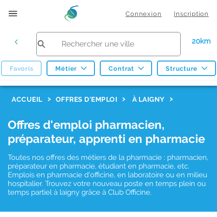
Connexion
Inscription
20km
Favoris
Métier
Contrat
Structure
F
ACCUEIL
OFFRES D'EMPLOI
À LAIGNY
i
Offres d'emploi pharmacien,
l
préparateur, apprenti en pharmacie
t
r
Toutes nos offres des métiers de la pharmacie : pharmacien,
préparateur en pharmacie, étudiant en pharmacie, etc.
e
Emplois en pharmacie d'officine, en laboratoire ou en milieu
hospitalier. Trouvez votre nouveau poste en temps plein ou
s
temps partiel à laigny grâce à Club Officine.
d
e