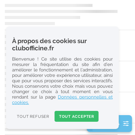
r
e
c
h
À propos des cookies sur
e
clubofficine.fr
r
Bienvenue ! Ce site utilise des cookies pour
c
mesurer la fréquentation du site afin d’en
améliorer le fonctionnement et l’administration,
h
pour améliorer votre expérience utilisateur, ainsi
e
que pour vous proposer des services interactifs.
Nous conservons votre choix mais vous pouvez
changer ce choix à tout moment en vous
Réinitialiser
rendant sur la page
Données personnelles et
cookies.
2
0
TOUT REFUSER
TOUT ACCEPTER
k
2 filtre(s) actifs
m
Consulter les offres de la France d'outre-mer