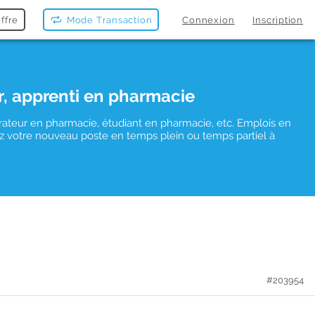
ffre
Mode Transaction
Connexion
Inscription
r, apprenti en pharmacie
rateur en pharmacie, étudiant en pharmacie, etc. Emplois en
uvez votre nouveau poste en temps plein ou temps partiel à
#203954