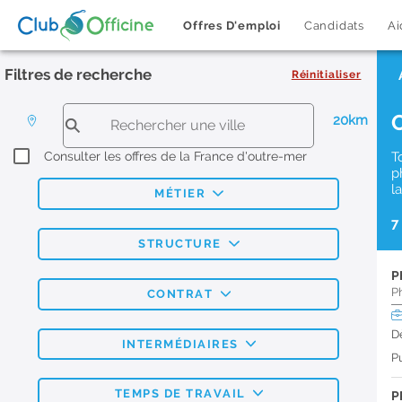
Offres D'emploi
Candidats
Ai
Filtres de recherche
Réinitialiser
20km
Consulter les offres de la France d'outre-mer
T
p
l
MÉTIER
7
STRUCTURE
P
P
CONTRAT
D
INTERMÉDIAIRES
Pu
TEMPS DE TRAVAIL
P