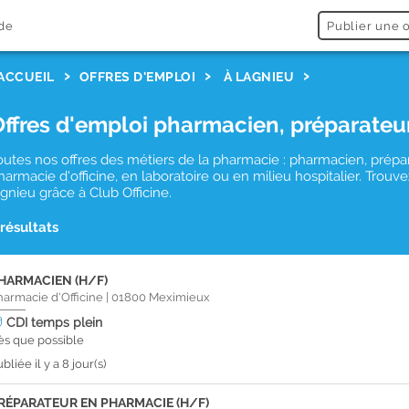
de
Publier une o
ACCUEIL
OFFRES D'EMPLOI
À LAGNIEU
Offres d'emploi pharmacien, préparateu
outes nos offres des métiers de la pharmacie : pharmacien, prépa
harmacie d'officine, en laboratoire ou en milieu hospitalier. Tro
agnieu grâce à Club Officine.
 résultats
HARMACIEN (H/F)
harmacie d'Officine
|
01800
Meximieux
CDI
temps plein
ès que possible
bliée il y a 8 jour(s)
RÉPARATEUR EN PHARMACIE (H/F)