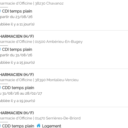
harmacie d'Officine
|
38230
Chavanoz
CDI
temps plein
 partir du 23/08/26
bliée il y a 11 jour(s)
HARMACIEN (H/F)
harmacie d'Officine
|
01500
Ambérieu-En-Bugey
CDI
temps plein
 partir du 31/08/26
bliée il y a 15 jour(s)
HARMACIEN (H/F)
harmacie d'Officine
|
38390
Montalieu-Vercieu
CDD
temps plein
u 31/08/26 au 28/02/27
bliée il y a 19 jour(s)
HARMACIEN (H/F)
harmacie d'Officine
|
01470
Serrières-De-Briord
CDD
temps plein
Logement