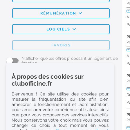
P
RÉMUNÉRATION
À
Pu
LOGICIELS
P
P
FAVORIS
À
N'afficher que les offres proposant un logement de
fonction
Pu
À propos des cookies sur
P
L'emploi Pharmacie par métier
P
clubofficine.fr
Pharmacien (H/F)
Bienvenue ! Ce site utilise des cookies pour
D
mesurer la fréquentation du site afin d’en
Préparateur en Pharmacie (H/F)
Pu
améliorer le fonctionnement et l’administration,
Etudiant en Pharmacie (H/F)
pour améliorer votre expérience utilisateur, ainsi
que pour vous proposer des services interactifs.
P
Etudiant en Pharmacie 6e année validée (H/F)
Nous conservons votre choix mais vous pouvez
P
Conseiller Dermo Cosmetique - Esthéticienne (H/F)
changer ce choix à tout moment en vous