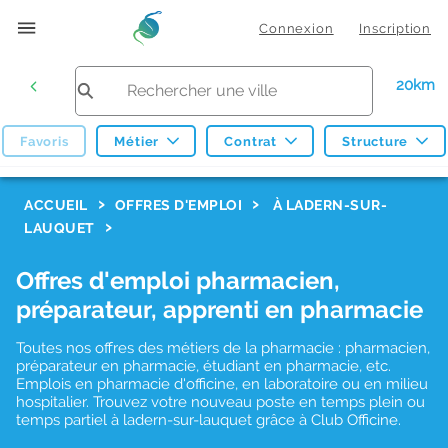
Connexion
Inscription
20km
Favoris
Métier
Contrat
Structure
F
ACCUEIL
OFFRES D'EMPLOI
À LADERN-SUR-
LAUQUET
i
l
Offres d'emploi pharmacien,
t
préparateur, apprenti en pharmacie
r
Toutes nos offres des métiers de la pharmacie : pharmacien,
e
préparateur en pharmacie, étudiant en pharmacie, etc.
s
Emplois en pharmacie d'officine, en laboratoire ou en milieu
hospitalier. Trouvez votre nouveau poste en temps plein ou
d
temps partiel à ladern-sur-lauquet grâce à Club Officine.
e