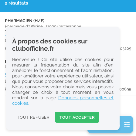
2 résultats
r
e
PHARMACIEN (H/F)
c
Pharmacie d'Officine
|
11000
Carcassonne
h
CDI
temps plein
À propos des cookies sur
Dès que possible
e
clubofficine.fr
Publiée il y a 17 jour(s)
#203205
r
Bienvenue ! Ce site utilise des cookies pour
c
PRÉPARATEUR EN PHARMACIE (H/F)
mesurer la fréquentation du site afin d’en
Pharmacie d'Officine
|
11000
Carcassonne
améliorer le fonctionnement et l’administration,
h
CDI
temps plein
pour améliorer votre expérience utilisateur, ainsi
e
que pour vous proposer des services interactifs.
Dès que possible
Nous conservons votre choix mais vous pouvez
Publiée il y a 52 jour(s)
#200695
changer ce choix à tout moment en vous
Réinitialiser
rendant sur la page
Données personnelles et
cookies.
2
0
TOUT REFUSER
TOUT ACCEPTER
k
2 filtre(s) actifs
m
Consulter les offres de la France d'outre-mer