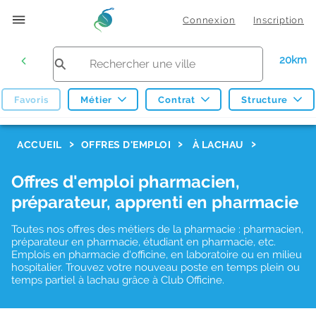
Connexion
Inscription
20km
Favoris
Métier
Contrat
Structure
F
ACCUEIL
OFFRES D'EMPLOI
À LACHAU
i
Offres d'emploi pharmacien,
l
préparateur, apprenti en pharmacie
t
r
Toutes nos offres des métiers de la pharmacie : pharmacien,
préparateur en pharmacie, étudiant en pharmacie, etc.
e
Emplois en pharmacie d'officine, en laboratoire ou en milieu
hospitalier. Trouvez votre nouveau poste en temps plein ou
s
temps partiel à lachau grâce à Club Officine.
d
e