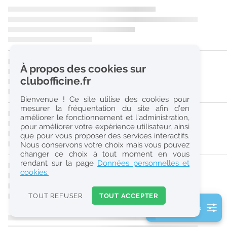
r
e
c
h
À propos des cookies sur
e
clubofficine.fr
r
Bienvenue ! Ce site utilise des cookies pour
c
mesurer la fréquentation du site afin d’en
améliorer le fonctionnement et l’administration,
h
pour améliorer votre expérience utilisateur, ainsi
e
que pour vous proposer des services interactifs.
Nous conservons votre choix mais vous pouvez
changer ce choix à tout moment en vous
Réinitialiser
rendant sur la page
Données personnelles et
cookies.
2
0
TOUT REFUSER
TOUT ACCEPTER
k
2 filtre(s) actifs
m
Consulter les offres de la France d'outre-mer