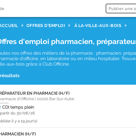
de
Publier une o
ACCUEIL
OFFRES D'EMPLOI
À LA-VILLE-AUX-BOIS
Offres d'emploi pharmacien, préparateu
outes nos offres des métiers de la pharmacie : pharmacien, prépa
harmacie d'officine, en laboratoire ou en milieu hospitalier. Trou
ille-aux-bois grâce à Club Officine.
 résultats
RÉPARATEUR EN PHARMACIE (H/F)
harmacie d'Officine
|
10200
Bar-Sur-Aube
CDI
temps plein
 partir du 30/08/26
bliée il y a 19 jour(s)
HARMACIEN (H/F)