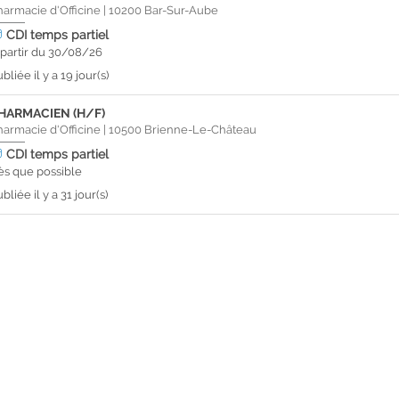
harmacie d'Officine
|
10200
Bar-Sur-Aube
CDI
temps partiel
 partir du 30/08/26
bliée il y a 19 jour(s)
HARMACIEN (H/F)
harmacie d'Officine
|
10500
Brienne-Le-Château
CDI
temps partiel
ès que possible
bliée il y a 31 jour(s)