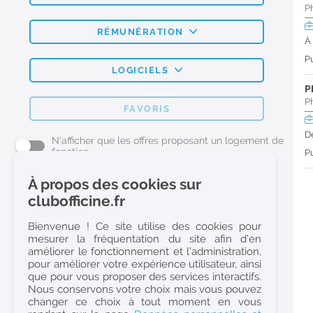
P
RÉMUNÉRATION
À
Pu
LOGICIELS
P
P
FAVORIS
D
N'afficher que les offres proposant un logement de
fonction
Pu
À propos des cookies sur
L'emploi Pharmacie par métier
clubofficine.fr
Pharmacien (H/F)
Bienvenue ! Ce site utilise des cookies pour
mesurer la fréquentation du site afin d’en
Préparateur en Pharmacie (H/F)
améliorer le fonctionnement et l’administration,
Etudiant en Pharmacie (H/F)
pour améliorer votre expérience utilisateur, ainsi
que pour vous proposer des services interactifs.
Etudiant en Pharmacie 6e année validée (H/F)
Nous conservons votre choix mais vous pouvez
Conseiller Dermo Cosmetique - Esthéticienne (H/F)
changer ce choix à tout moment en vous