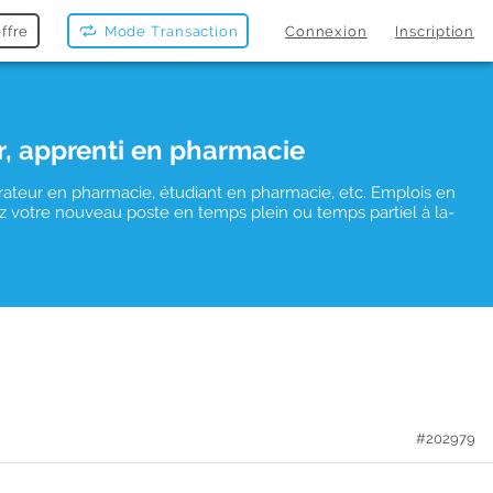
ffre
Mode Transaction
Connexion
Inscription
r, apprenti en pharmacie
rateur en pharmacie, étudiant en pharmacie, etc. Emplois en
vez votre nouveau poste en temps plein ou temps partiel à la-
#202979