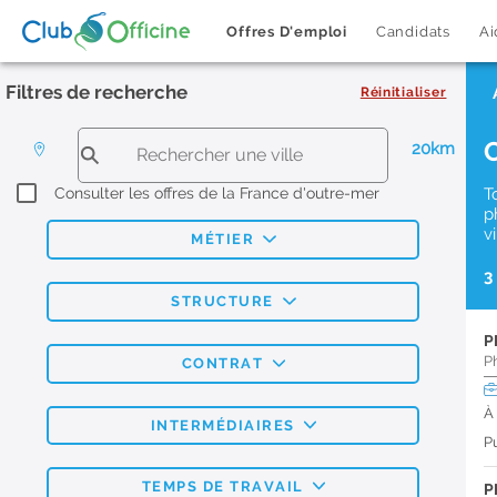
Offres D'emploi
Candidats
Ai
Filtres de recherche
Réinitialiser
20km
Consulter les offres de la France d'outre-mer
T
p
v
MÉTIER
3
STRUCTURE
P
P
CONTRAT
À
INTERMÉDIAIRES
Pu
TEMPS DE TRAVAIL
P