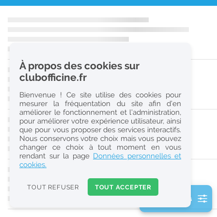
r
e
c
h
À propos des cookies sur
e
clubofficine.fr
r
Bienvenue ! Ce site utilise des cookies pour
c
mesurer la fréquentation du site afin d’en
améliorer le fonctionnement et l’administration,
h
pour améliorer votre expérience utilisateur, ainsi
e
que pour vous proposer des services interactifs.
Nous conservons votre choix mais vous pouvez
changer ce choix à tout moment en vous
Réinitialiser
rendant sur la page
Données personnelles et
cookies.
2
0
TOUT REFUSER
TOUT ACCEPTER
k
2 filtre(s) actifs
m
Consulter les offres de la France d'outre-mer