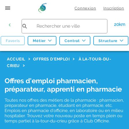
Connexion
Inscription
20km
Favoris
Métier
Contrat
Structure
F
ACCUEIL
OFFRES D'EMPLOI
À LA-TOUR-DU-
CRIEU
i
l
Offres d'emploi pharmacien,
t
préparateur, apprenti en pharmacie
r
Toutes nos offres des métiers de la pharmacie : pharmacien,
e
préparateur en pharmacie, étudiant en pharmacie, etc.
s
Emplois en pharmacie d'officine, en laboratoire ou en milieu
hospitalier. Trouvez votre nouveau poste en temps plein ou
d
temps partiel à la-tour-du-crieu grâce à Club Officine.
e