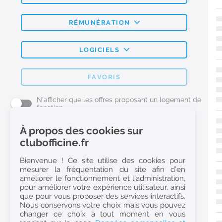
RÉMUNÉRATION
LOGICIELS
FAVORIS
N'afficher que les offres proposant un logement de
fonction
À propos des cookies sur
L'emploi Pharmacie par métier
clubofficine.fr
Pharmacien (H/F)
Bienvenue ! Ce site utilise des cookies pour
mesurer la fréquentation du site afin d’en
Préparateur en Pharmacie (H/F)
améliorer le fonctionnement et l’administration,
Etudiant en Pharmacie (H/F)
pour améliorer votre expérience utilisateur, ainsi
que pour vous proposer des services interactifs.
Etudiant en Pharmacie 6e année validée (H/F)
Nous conservons votre choix mais vous pouvez
Conseiller Dermo Cosmetique - Esthéticienne (H/F)
changer ce choix à tout moment en vous