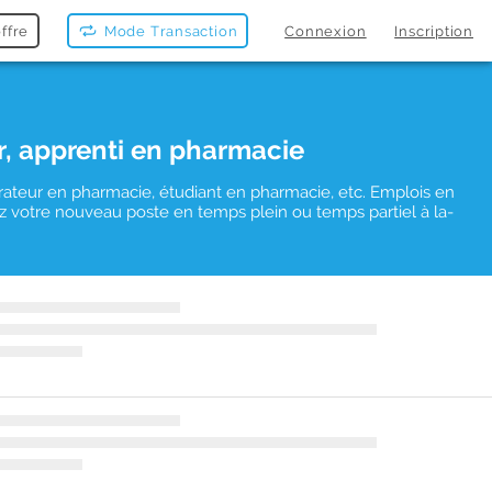
ffre
Mode Transaction
Connexion
Inscription
r, apprenti en pharmacie
rateur en pharmacie, étudiant en pharmacie, etc. Emplois en
vez votre nouveau poste en temps plein ou temps partiel à la-