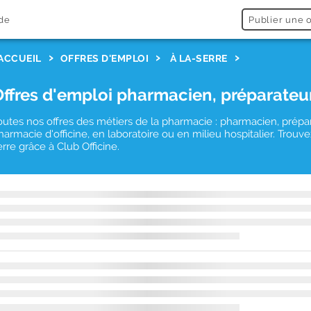
de
Publier une o
ACCUEIL
OFFRES D'EMPLOI
À LA-SERRE
Offres d'emploi pharmacien, préparateu
outes nos offres des métiers de la pharmacie : pharmacien, prépa
harmacie d'officine, en laboratoire ou en milieu hospitalier. Trou
erre grâce à Club Officine.